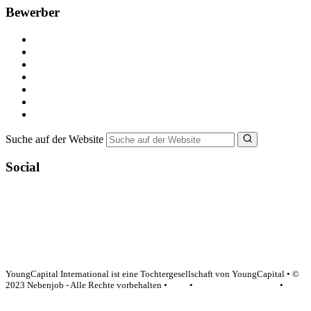
Bewerber
Kostenlos registrieren
Alle Jobs in Deutschland
Nebenjob suchen
Minijob suchen
Ferienjob suchen
Bewerbungstipps
NebenJob Ratgeber
Suche auf der Website
Social
YoungCapital Google score 4.6 - 18 reviews
YoungCapital International ist eine Tochtergesellschaft von YoungCapital • ©
2023 Nebenjob - Alle Rechte vorbehalten •
AGB
•
Datenschutzerklärung
•
Impressum