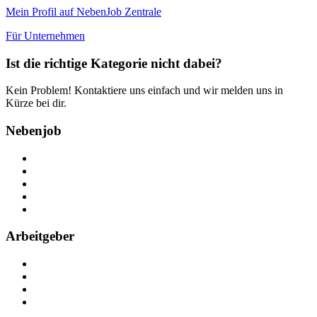
Mein Profil auf NebenJob Zentrale
Für Unternehmen
Ist die richtige Kategorie nicht dabei?
Kein Problem! Kontaktiere uns einfach und wir melden uns in
Kürze bei dir.
Nebenjob
Über Nebenjob
Arbeiten bei NebenJob
Kontakt
Partner
FAQ
Arbeitgeber
Kostenlos registrieren
Anzeige schalten
Recruiting-Prozess Tipps
FAQ für Unternehmen