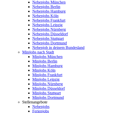
Nebenjobs München
Nebenjobs Berlin
Nebenjobs Hamburg
Nebenjobs Köln
Nebenjobs Frankfurt
Nebenjobs Leipzig
Nebenjobs Nürnberg
Nebenjobs Düsseldorf
Nebenjobs Stuttgart
Nebenjobs Dortmund
Nebenjob in deinem Bundesland
Minijobs nach Stadt
Minijobs München
Minijobs Berlin
Minijobs Hamburg
Minijobs Köln
Minijobs Frankfurt
Minijobs Leipzig
Minijobs Nürnberg
Minijobs Düsseldorf
Minijobs Stuttgart
Minijobs Dortmund
Stellenangebote
Nebenjobs
Ferienjobs