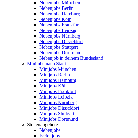
Nebenjobs München
Nebenjobs Berlin
Nebenjobs Hamburg
Nebenjobs Köln
Nebenjobs Frankfurt
Nebenjobs Leipzig
Nebenjobs Nürnberg
Nebenjobs Düsseldorf
Nebenjobs Stuttgart
Nebenjobs Dortmund
Nebenjob in deinem Bundesland
Minijobs nach Stadt
Minijobs München
Minijobs Berlin
Minijobs Hamburg
Minijobs Köln
Minijobs Frankfurt
Minijobs Leipzig
Minijobs Nürnberg
Minijobs Düsseldorf
Minijobs Stuttgart
Minijobs Dortmund
Stellenangebote
Nebenjobs
Ferienjobs