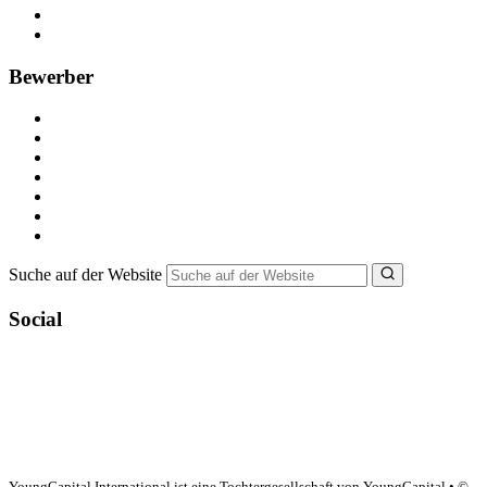
Recruiting-Prozess Tipps
FAQ für Unternehmen
Bewerber
Kostenlos registrieren
Alle Jobs in Deutschland
Nebenjob suchen
Minijob suchen
Ferienjob suchen
Bewerbungstipps
NebenJob Ratgeber
Suche auf der Website
Social
YoungCapital Google score 4.6 - 18 reviews
YoungCapital International ist eine Tochtergesellschaft von YoungCapital • ©