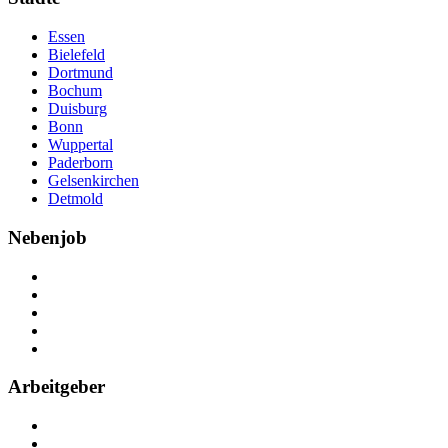
Essen
Bielefeld
Dortmund
Bochum
Duisburg
Bonn
Wuppertal
Paderborn
Gelsenkirchen
Detmold
Nebenjob
Über Nebenjob
Arbeiten bei NebenJob
Kontakt
Partner
FAQ
Arbeitgeber
Kostenlos registrieren
Anzeige schalten