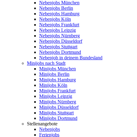
Nebenjobs München
Nebenjobs Berlin
Nebenjobs Hamburg
Nebenjobs Köln
Nebenjobs Frankfurt
Nebenjobs Leipzig
Nebenjobs Nürnberg
Nebenjobs Düsseldorf
Nebenjobs Stuttgart
Nebenjobs Dortmund
Nebenjob in deinem Bundesland
Minijobs nach Stadt
Minijobs München
Minijobs Berlin
Minijobs Hamburg
Minijobs Köln
Minijobs Frankfurt
Minijobs Leipzig
Minijobs Nürnberg
Minijobs Düsseldorf
Minijobs Stuttgart
Minijobs Dortmund
Stellenangebote
Nebenjobs
Ferienjobs