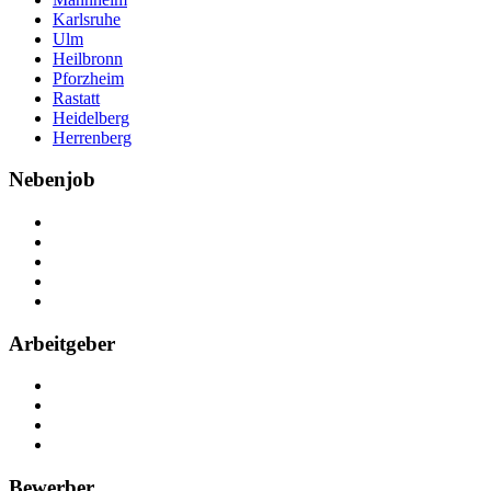
Karlsruhe
Ulm
Heilbronn
Pforzheim
Rastatt
Heidelberg
Herrenberg
Nebenjob
Über Nebenjob
Arbeiten bei NebenJob
Kontakt
Partner
FAQ
Arbeitgeber
Kostenlos registrieren
Anzeige schalten
Recruiting-Prozess Tipps
FAQ für Unternehmen
Bewerber