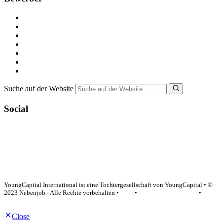
Kostenlos registrieren
Alle Jobs in Deutschland
Nebenjob suchen
Minijob suchen
Ferienjob suchen
Bewerbungstipps
NebenJob Ratgeber
Suche auf der Website
Social
YoungCapital Google score 4.6 - 18 reviews
YoungCapital International ist eine Tochtergesellschaft von YoungCapital • ©
2023 Nebenjob - Alle Rechte vorbehalten •
AGB
•
Datenschutzerklärung
•
Impressum
Close