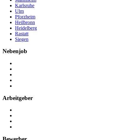
Karlsruhe
Ulm
Pforzheim
Heilbronn
Heidelberg
Rastatt
Siegen
Nebenjob
Über Nebenjob
Arbeiten bei NebenJob
Kontakt
Partner
FAQ
Arbeitgeber
Kostenlos registrieren
Anzeige schalten
Recruiting-Prozess Tipps
FAQ für Unternehmen
Bewerber