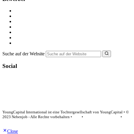
Kostenlos registrieren
Alle Jobs in Deutschland
Nebenjob suchen
Minijob suchen
Ferienjob suchen
Bewerbungstipps
NebenJob Ratgeber
Suche auf der Website
Social
YoungCapital Google score 4.6 - 18 reviews
YoungCapital International ist eine Tochtergesellschaft von YoungCapital • ©
2023 Nebenjob - Alle Rechte vorbehalten •
AGB
•
Datenschutzerklärung
•
Impressum
Close