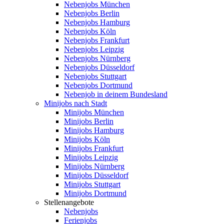
Nebenjobs München
Nebenjobs Berlin
Nebenjobs Hamburg
Nebenjobs Köln
Nebenjobs Frankfurt
Nebenjobs Leipzig
Nebenjobs Nürnberg
Nebenjobs Düsseldorf
Nebenjobs Stuttgart
Nebenjobs Dortmund
Nebenjob in deinem Bundesland
Minijobs nach Stadt
Minijobs München
Minijobs Berlin
Minijobs Hamburg
Minijobs Köln
Minijobs Frankfurt
Minijobs Leipzig
Minijobs Nürnberg
Minijobs Düsseldorf
Minijobs Stuttgart
Minijobs Dortmund
Stellenangebote
Nebenjobs
Ferienjobs