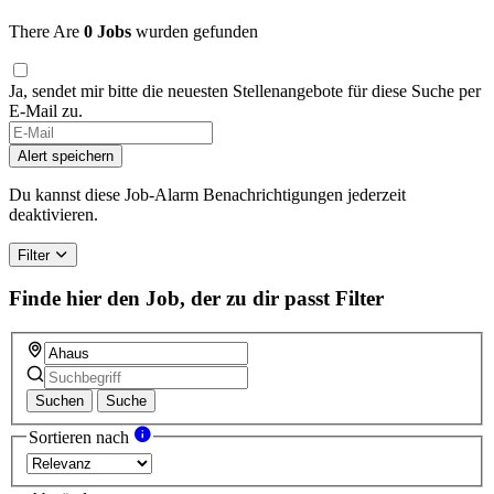
There Are
0 Jobs
wurden gefunden
Ja, sendet mir bitte die neuesten Stellenangebote für diese Suche per
E-Mail zu.
If
you
Alert speichern
are
a
Du kannst diese Job-Alarm Benachrichtigungen jederzeit
human,
deaktivieren.
ignore
this
Filter
field
Finde hier den Job, der zu dir passt
Filter
Suchen
Suche
Sortieren nach