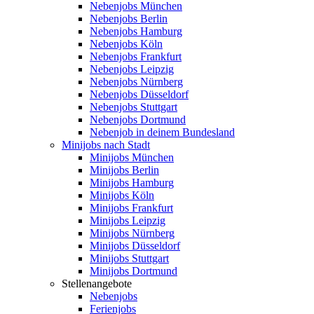
Nebenjobs München
Nebenjobs Berlin
Nebenjobs Hamburg
Nebenjobs Köln
Nebenjobs Frankfurt
Nebenjobs Leipzig
Nebenjobs Nürnberg
Nebenjobs Düsseldorf
Nebenjobs Stuttgart
Nebenjobs Dortmund
Nebenjob in deinem Bundesland
Minijobs nach Stadt
Minijobs München
Minijobs Berlin
Minijobs Hamburg
Minijobs Köln
Minijobs Frankfurt
Minijobs Leipzig
Minijobs Nürnberg
Minijobs Düsseldorf
Minijobs Stuttgart
Minijobs Dortmund
Stellenangebote
Nebenjobs
Ferienjobs