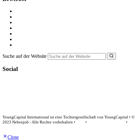
Kostenlos registrieren
Alle Jobs in Deutschland
Nebenjob suchen
Minijob suchen
Ferienjob suchen
Bewerbungstipps
NebenJob Ratgeber
Suche auf der Website
Social
YoungCapital Google score 4.6 - 18 reviews
YoungCapital International ist eine Tochtergesellschaft von YoungCapital • ©
2023 Nebenjob - Alle Rechte vorbehalten •
AGB
•
Datenschutzerklärung
•
Impressum
Close