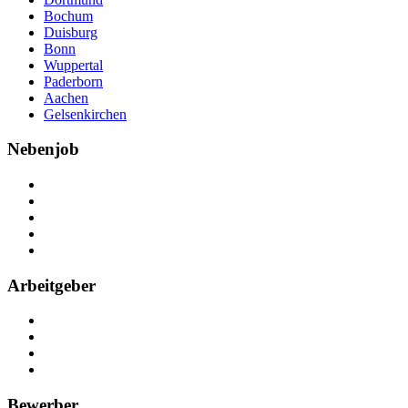
Bochum
Duisburg
Bonn
Wuppertal
Paderborn
Aachen
Gelsenkirchen
Nebenjob
Über Nebenjob
Arbeiten bei NebenJob
Kontakt
Partner
FAQ
Arbeitgeber
Kostenlos registrieren
Anzeige schalten
Recruiting-Prozess Tipps
FAQ für Unternehmen
Bewerber