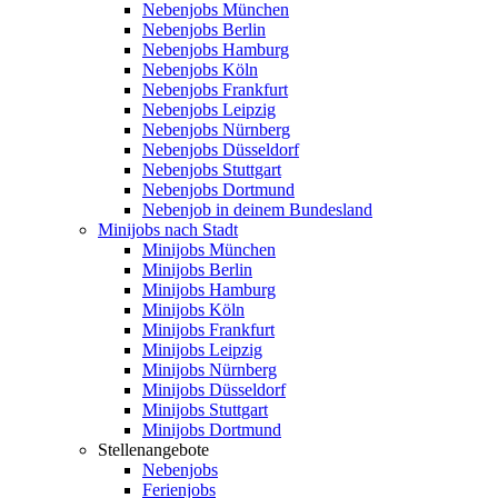
Nebenjobs München
Nebenjobs Berlin
Nebenjobs Hamburg
Nebenjobs Köln
Nebenjobs Frankfurt
Nebenjobs Leipzig
Nebenjobs Nürnberg
Nebenjobs Düsseldorf
Nebenjobs Stuttgart
Nebenjobs Dortmund
Nebenjob in deinem Bundesland
Minijobs nach Stadt
Minijobs München
Minijobs Berlin
Minijobs Hamburg
Minijobs Köln
Minijobs Frankfurt
Minijobs Leipzig
Minijobs Nürnberg
Minijobs Düsseldorf
Minijobs Stuttgart
Minijobs Dortmund
Stellenangebote
Nebenjobs
Ferienjobs