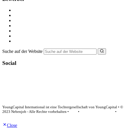
Kostenlos registrieren
Alle Jobs in Deutschland
Nebenjob suchen
Minijob suchen
Ferienjob suchen
Bewerbungstipps
NebenJob Ratgeber
Suche auf der Website
Social
YoungCapital Google score 4.6 - 18 reviews
YoungCapital International ist eine Tochtergesellschaft von YoungCapital • ©
2023 Nebenjob - Alle Rechte vorbehalten •
AGB
•
Datenschutzerklärung
•
Impressum
Close