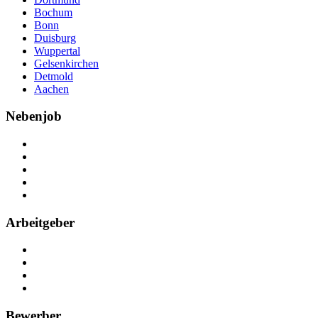
Bochum
Bonn
Duisburg
Wuppertal
Gelsenkirchen
Detmold
Aachen
Nebenjob
Über Nebenjob
Arbeiten bei NebenJob
Kontakt
Partner
FAQ
Arbeitgeber
Kostenlos registrieren
Anzeige schalten
Recruiting-Prozess Tipps
FAQ für Unternehmen
Bewerber