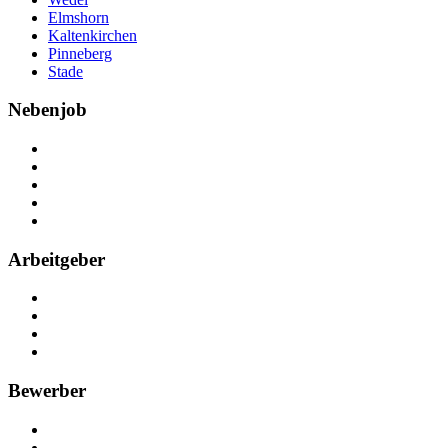
Elmshorn
Kaltenkirchen
Pinneberg
Stade
Nebenjob
Über Nebenjob
Arbeiten bei NebenJob
Kontakt
Partner
FAQ
Arbeitgeber
Kostenlos registrieren
Anzeige schalten
Recruiting-Prozess Tipps
FAQ für Unternehmen
Bewerber
Kostenlos registrieren
Alle Jobs in Deutschland