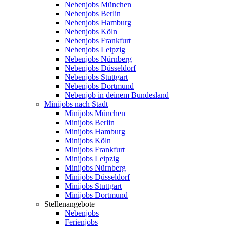
Nebenjobs München
Nebenjobs Berlin
Nebenjobs Hamburg
Nebenjobs Köln
Nebenjobs Frankfurt
Nebenjobs Leipzig
Nebenjobs Nürnberg
Nebenjobs Düsseldorf
Nebenjobs Stuttgart
Nebenjobs Dortmund
Nebenjob in deinem Bundesland
Minijobs nach Stadt
Minijobs München
Minijobs Berlin
Minijobs Hamburg
Minijobs Köln
Minijobs Frankfurt
Minijobs Leipzig
Minijobs Nürnberg
Minijobs Düsseldorf
Minijobs Stuttgart
Minijobs Dortmund
Stellenangebote
Nebenjobs
Ferienjobs