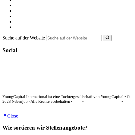
Nebenjob suchen
Minijob suchen
Ferienjob suchen
Bewerbungstipps
NebenJob Ratgeber
Suche auf der Website
Social
YoungCapital Google score 4.6 - 18 reviews
YoungCapital International ist eine Tochtergesellschaft von YoungCapital • ©
2023 Nebenjob - Alle Rechte vorbehalten •
AGB
•
Datenschutzerklärung
•
Impressum
Close
Wie sortieren wir Stellenangebote?