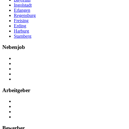
Ingolstadt
Erlangen
Regensburg
Freising
Erding
Harburg
Starnberg
Nebenjob
Über Nebenjob
Arbeiten bei NebenJob
Kontakt
Partner
FAQ
Arbeitgeber
Kostenlos registrieren
Anzeige schalten
Recruiting-Prozess Tipps
FAQ für Unternehmen
Bewerber