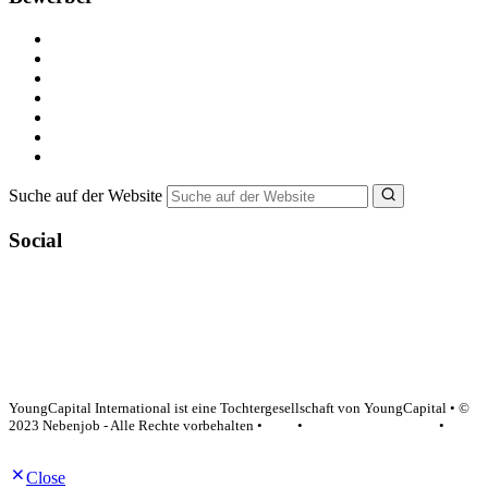
Kostenlos registrieren
Alle Jobs in Deutschland
Nebenjob suchen
Minijob suchen
Ferienjob suchen
Bewerbungstipps
NebenJob Ratgeber
Suche auf der Website
Social
YoungCapital Google score 4.6 - 18 reviews
YoungCapital International ist eine Tochtergesellschaft von YoungCapital • ©
2023 Nebenjob - Alle Rechte vorbehalten •
AGB
•
Datenschutzerklärung
•
Impressum
Close