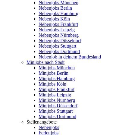
Nebenjobs München
Nebenjobs Berlin
Nebenjobs Hamburg
Nebenjobs Köln
Nebenjobs Frankfurt
Nebenjobs Leipzig
Nebenjobs Nürnberg
Nebenjobs Düsseldorf
Nebenjobs Stuttgart
Nebenjobs Dortmund
Nebenjob in deinem Bundesland
Minijobs nach Stadt
Minijobs München
Minijobs Berlin
Minijobs Hamburg
Minijobs Köln
Minijobs Frankfurt
Minijobs Leipzig
Minijobs Nürnberg
Minijobs Düsseldorf
Minijobs Stuttgart
Minijobs Dortmund
Stellenangebote
Nebenjobs
Ferienjobs