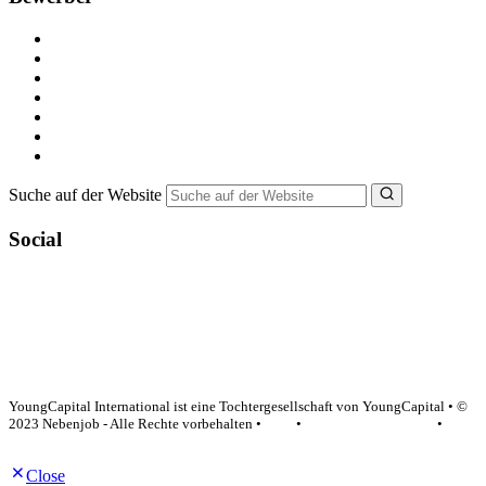
Kostenlos registrieren
Alle Jobs in Deutschland
Nebenjob suchen
Minijob suchen
Ferienjob suchen
Bewerbungstipps
NebenJob Ratgeber
Suche auf der Website
Social
YoungCapital Google score 4.6 - 18 reviews
YoungCapital International ist eine Tochtergesellschaft von YoungCapital • ©
2023 Nebenjob - Alle Rechte vorbehalten •
AGB
•
Datenschutzerklärung
•
Impressum
Close