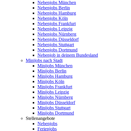
Nebenjobs München
Nebenjobs Berlin
Nebenjobs Hamburg
Nebenjobs Köln
Nebenjobs Frankfurt
Nebenjobs Leipzig
Nebenjobs Nürnberg
Nebenjobs Düsseldorf
Nebenjobs Stuttgart
Nebenjobs Dortmund
Nebenjob in deinem Bundesland
Minijobs nach Stadt
Minijobs München
Minijobs Berlin
Minijobs Hamburg
Minijobs Köln
Minijobs Frankfurt
Minijobs Leipzig
Minijobs Nürnberg
Minijobs Düsseldorf
Minijobs Stuttgart
Minijobs Dortmund
Stellenangebote
Nebenjobs
Ferienjobs