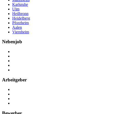
Karlsruhe
Ulm
Heilbronn
Heidelberg
Pforzheim
Aalen
Viernheim
Nebenjob
Über Nebenjob
Arbeiten bei NebenJob
Kontakt
Partner
FAQ
Arbeitgeber
Kostenlos registrieren
Anzeige schalten
Recruiting-Prozess Tipps
FAQ für Unternehmen
Bewerber