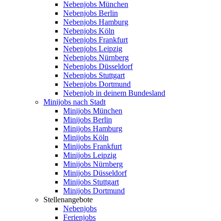
Nebenjobs München
Nebenjobs Berlin
Nebenjobs Hamburg
Nebenjobs Köln
Nebenjobs Frankfurt
Nebenjobs Leipzig
Nebenjobs Nürnberg
Nebenjobs Düsseldorf
Nebenjobs Stuttgart
Nebenjobs Dortmund
Nebenjob in deinem Bundesland
Minijobs nach Stadt
Minijobs München
Minijobs Berlin
Minijobs Hamburg
Minijobs Köln
Minijobs Frankfurt
Minijobs Leipzig
Minijobs Nürnberg
Minijobs Düsseldorf
Minijobs Stuttgart
Minijobs Dortmund
Stellenangebote
Nebenjobs
Ferienjobs