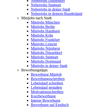
Nebenjobs Düsseldorf
Nebenjobs Stuttgart
Nebenjobs in deiner Stadt
Nebenjobs in deinem Bundesland
Minijobs nach Stadt
Minijobs München
Minijobs Berlin
Minijobs Hamburg
Minijobs Köln
Minijobs Frankfurt
Minijobs Leipzig
Minijobs Nürnberg
Minijobs Düsseldorf
Minijobs Stuttgart
Minijobs Dortmund
Minijobs in deiner Stadt
Bewerbungstipps
Bewerbung Minijob
Bewerbungsschreiben
Lebenslauf schreiben
Lebenslauf gestalten
Motivationsschreiben
Kurzbewerbung
Interne Bewerbung
Bewerbung auf Englisch