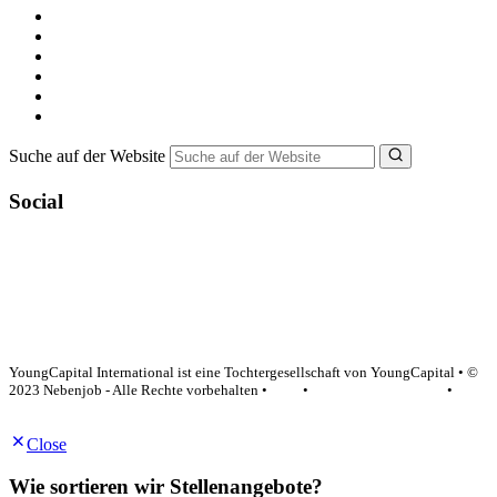
Alle Jobs in Deutschland
Nebenjob suchen
Minijob suchen
Ferienjob suchen
Bewerbungstipps
NebenJob Ratgeber
Suche auf der Website
Social
YoungCapital Google score 4.6 - 18 reviews
YoungCapital International ist eine Tochtergesellschaft von YoungCapital • ©
2023 Nebenjob - Alle Rechte vorbehalten •
AGB
•
Datenschutzerklärung
•
Impressum
Close
Wie sortieren wir Stellenangebote?