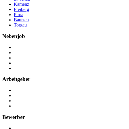
Kamenz
Freiberg
Pirna
Bautzen
Torgau
Nebenjob
Über Nebenjob
Arbeiten bei NebenJob
Kontakt
Partner
FAQ
Arbeitgeber
Kostenlos registrieren
Anzeige schalten
Recruiting-Prozess Tipps
FAQ für Unternehmen
Bewerber
Kostenlos registrieren