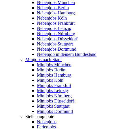
Nebenjobs München
Nebenjobs Berlin
Nebenjobs Hamburg
Nebenjobs Köln
Nebenjobs Frankfurt
Nebenjobs Leipzig
Nebenjobs Nürnberg
Nebenjobs Düsseldorf
Nebenjobs Stuttgart
Nebenjobs Dortmund
Nebenjob in deinem Bundesland
Minijobs nach Stadt
Minijobs München
Minijobs Berlin
Minijobs Hamburg
Minijobs Köln
Minijobs Frankfurt
Minijobs Leipzig
Minijobs Nürnberg
Minijobs Düsseldorf
Minijobs Stuttgart
Minijobs Dortmund
Stellenangebote
Nebenjobs
Ferienjobs