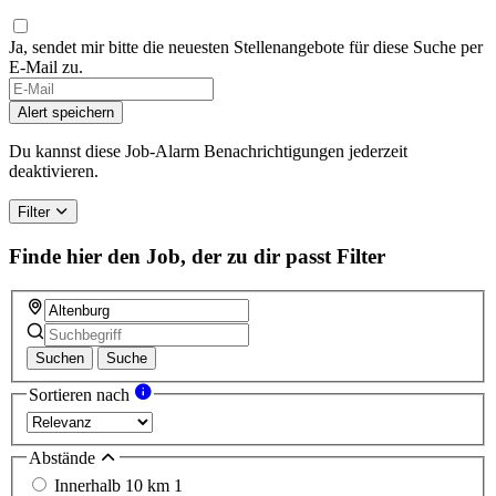
Ja, sendet mir bitte die neuesten Stellenangebote für diese Suche per
E-Mail zu.
If
you
Alert speichern
are
a
Du kannst diese Job-Alarm Benachrichtigungen jederzeit
human,
deaktivieren.
ignore
this
Filter
field
Finde hier den Job, der zu dir passt
Filter
Suchen
Suche
Sortieren nach
Abstände
Innerhalb 10 km
1