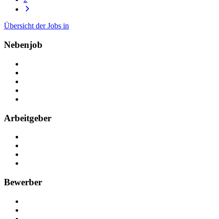
Übersicht der Jobs in
Nebenjob
Über Nebenjob
Arbeiten bei NebenJob
Kontakt
Partner
FAQ
Arbeitgeber
Kostenlos registrieren
Anzeige schalten
Recruiting-Prozess Tipps
FAQ für Unternehmen
Bewerber
Kostenlos registrieren
Alle Jobs in Deutschland
Nebenjob suchen