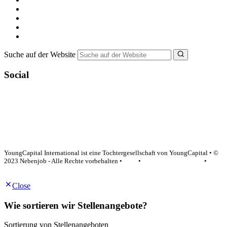
Minijob suchen
Ferienjob suchen
Bewerbungstipps
NebenJob Ratgeber
Suche auf der Website
Social
YoungCapital Google score 4.6 - 18 reviews
YoungCapital International ist eine Tochtergesellschaft von YoungCapital • ©
2023 Nebenjob - Alle Rechte vorbehalten •
AGB
•
Datenschutzerklärung
•
Impressum
Close
Wie sortieren wir Stellenangebote?
Sortierung von Stellenangeboten