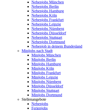
Nebenjobs München
Nebenjobs Berlin
Nebenjobs Hamburg
Nebenjobs Köln
Nebenjobs Frankfurt
Nebenjobs Leipzig
Nebenjobs Nürnberg
Nebenjobs Düsseldorf
Nebenjobs Stuttgart
Nebenjobs Dortmund
Nebenjob in deinem Bundesland
Minijobs nach Stadt
Minijobs München
Minijobs Berlin
Minijobs Hamburg
Minijobs Köln
Minijobs Frankfurt
Minijobs Leipzig
Minijobs Nürnberg
Minijobs Düsseldorf
Minijobs Stuttgart
Minijobs Dortmund
Stellenangebote
Nebenjobs
Ferienjobs