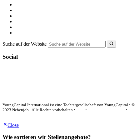
Alle Jobs in Deutschland
Nebenjob suchen
Minijob suchen
Ferienjob suchen
Bewerbungstipps
NebenJob Ratgeber
Suche auf der Website
Social
YoungCapital Google score 4.6 - 18 reviews
YoungCapital International ist eine Tochtergesellschaft von YoungCapital • ©
2023 Nebenjob - Alle Rechte vorbehalten •
AGB
•
Datenschutzerklärung
•
Impressum
Close
Wie sortieren wir Stellenangebote?