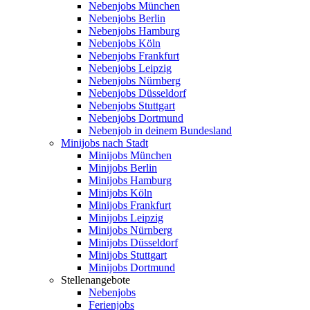
Nebenjobs München
Nebenjobs Berlin
Nebenjobs Hamburg
Nebenjobs Köln
Nebenjobs Frankfurt
Nebenjobs Leipzig
Nebenjobs Nürnberg
Nebenjobs Düsseldorf
Nebenjobs Stuttgart
Nebenjobs Dortmund
Nebenjob in deinem Bundesland
Minijobs nach Stadt
Minijobs München
Minijobs Berlin
Minijobs Hamburg
Minijobs Köln
Minijobs Frankfurt
Minijobs Leipzig
Minijobs Nürnberg
Minijobs Düsseldorf
Minijobs Stuttgart
Minijobs Dortmund
Stellenangebote
Nebenjobs
Ferienjobs