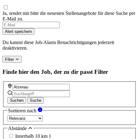
Ja, sendet mir bitte die neuesten Stellenangebote für diese Suche per
E-Mail zu.
If
you
Alert speichern
are
a
Du kannst diese Job-Alarm Benachrichtigungen jederzeit
human,
deaktivieren.
ignore
this
Filter
field
Finde hier den Job, der zu dir passt
Filter
Suchen
Suche
Sortieren nach
Abstände
Innerhalb 10 km
1