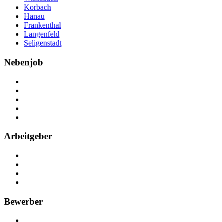
Korbach
Hanau
Frankenthal
Langenfeld
Seligenstadt
Nebenjob
Über Nebenjob
Arbeiten bei NebenJob
Kontakt
Partner
FAQ
Arbeitgeber
Kostenlos registrieren
Anzeige schalten
Recruiting-Prozess Tipps
FAQ für Unternehmen
Bewerber
Kostenlos registrieren