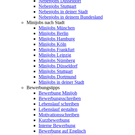
Nebenjobs Düsseldorf
Nebenjobs Stuttgart
Nebenjobs in deiner Stadt
Nebenjobs in deinem Bundesland
Minijobs nach Stadt
Minijobs München
Minijobs Berlin
Minijobs Hamburg
Minijobs Köln
Minijobs Frankfurt
Minijobs Leipzig
Minijobs Nürnberg
Minijobs Düsseldorf
Minijobs Stuttgart
Minijobs Dortmund
Minijobs in deiner Stadt
Bewerbungstipps
Bewerbung Minijob
Bewerbungsschreiben
Lebenslauf schreiben
Lebenslauf gestalten
Motivationsschreiben
Kurzbewerbung
Interne Bewerbung
Bewerbung auf Englisch