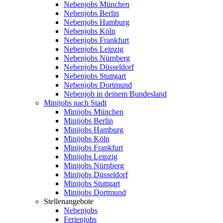
Nebenjobs München
Nebenjobs Berlin
Nebenjobs Hamburg
Nebenjobs Köln
Nebenjobs Frankfurt
Nebenjobs Leipzig
Nebenjobs Nürnberg
Nebenjobs Düsseldorf
Nebenjobs Stuttgart
Nebenjobs Dortmund
Nebenjob in deinem Bundesland
Minijobs nach Stadt
Minijobs München
Minijobs Berlin
Minijobs Hamburg
Minijobs Köln
Minijobs Frankfurt
Minijobs Leipzig
Minijobs Nürnberg
Minijobs Düsseldorf
Minijobs Stuttgart
Minijobs Dortmund
Stellenangebote
Nebenjobs
Ferienjobs