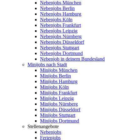
Nebenjobs München
Nebenjobs Berlin
Nebenjobs Hamburg
Nebenjobs Köln
Nebenjobs Frankfurt
Nebenjobs Leipzig
Nebenjobs Nürnberg
Nebenjobs Düsseldorf
Nebenjobs Stuttgart
Nebenjobs Dortmund
Nebenjob in deinem Bundesland
Minijobs nach Stadt
Minijobs München
Minijobs Berlin
Minijobs Hamburg
Minijobs Köln
Minijobs Frankfurt
Minijobs Leipzig
Minijobs Nürnberg
Minijobs Düsseldorf
Minijobs Stuttgart
Minijobs Dortmund
Stellenangebote
Nebenjobs
Ferienjobs