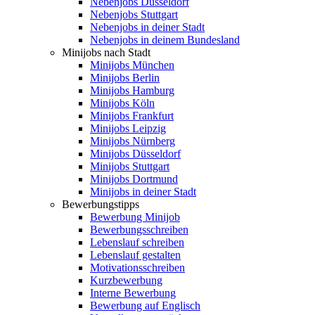
Nebenjobs Düsseldorf
Nebenjobs Stuttgart
Nebenjobs in deiner Stadt
Nebenjobs in deinem Bundesland
Minijobs nach Stadt
Minijobs München
Minijobs Berlin
Minijobs Hamburg
Minijobs Köln
Minijobs Frankfurt
Minijobs Leipzig
Minijobs Nürnberg
Minijobs Düsseldorf
Minijobs Stuttgart
Minijobs Dortmund
Minijobs in deiner Stadt
Bewerbungstipps
Bewerbung Minijob
Bewerbungsschreiben
Lebenslauf schreiben
Lebenslauf gestalten
Motivationsschreiben
Kurzbewerbung
Interne Bewerbung
Bewerbung auf Englisch