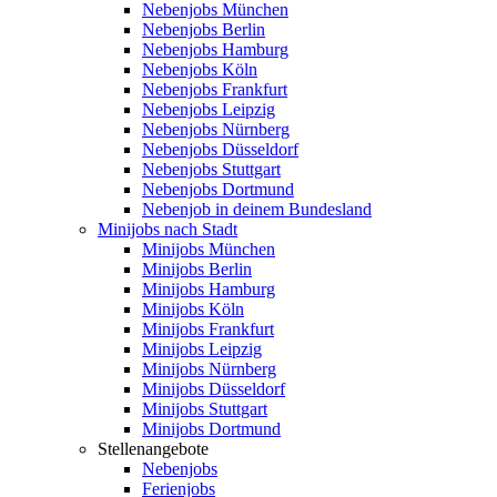
Nebenjobs München
Nebenjobs Berlin
Nebenjobs Hamburg
Nebenjobs Köln
Nebenjobs Frankfurt
Nebenjobs Leipzig
Nebenjobs Nürnberg
Nebenjobs Düsseldorf
Nebenjobs Stuttgart
Nebenjobs Dortmund
Nebenjob in deinem Bundesland
Minijobs nach Stadt
Minijobs München
Minijobs Berlin
Minijobs Hamburg
Minijobs Köln
Minijobs Frankfurt
Minijobs Leipzig
Minijobs Nürnberg
Minijobs Düsseldorf
Minijobs Stuttgart
Minijobs Dortmund
Stellenangebote
Nebenjobs
Ferienjobs