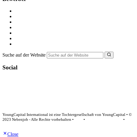
Kostenlos registrieren
Alle Jobs in Deutschland
Nebenjob suchen
Minijob suchen
Ferienjob suchen
Bewerbungstipps
NebenJob Ratgeber
Suche auf der Website
Social
YoungCapital Google score 4.6 - 18 reviews
YoungCapital International ist eine Tochtergesellschaft von YoungCapital • ©
2023 Nebenjob - Alle Rechte vorbehalten •
AGB
•
Datenschutzerklärung
•
Impressum
Close