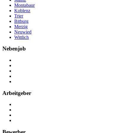
Montabaur
Koblenz
Trier
Bitburg
Merzig
Neuwied
Wittlich
Nebenjob
Über Nebenjob
Arbeiten bei NebenJob
Kontakt
Partner
FAQ
Arbeitgeber
Kostenlos registrieren
Anzeige schalten
Recruiting-Prozess Tipps
FAQ für Unternehmen
Bewerber