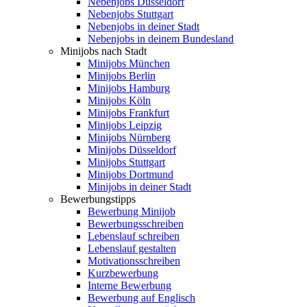
Nebenjobs Düsseldorf
Nebenjobs Stuttgart
Nebenjobs in deiner Stadt
Nebenjobs in deinem Bundesland
Minijobs nach Stadt
Minijobs München
Minijobs Berlin
Minijobs Hamburg
Minijobs Köln
Minijobs Frankfurt
Minijobs Leipzig
Minijobs Nürnberg
Minijobs Düsseldorf
Minijobs Stuttgart
Minijobs Dortmund
Minijobs in deiner Stadt
Bewerbungstipps
Bewerbung Minijob
Bewerbungsschreiben
Lebenslauf schreiben
Lebenslauf gestalten
Motivationsschreiben
Kurzbewerbung
Interne Bewerbung
Bewerbung auf Englisch