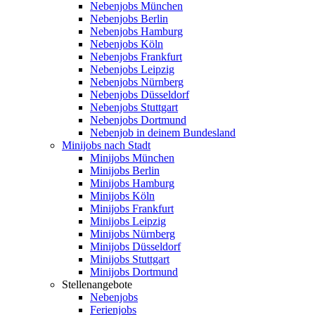
Nebenjobs München
Nebenjobs Berlin
Nebenjobs Hamburg
Nebenjobs Köln
Nebenjobs Frankfurt
Nebenjobs Leipzig
Nebenjobs Nürnberg
Nebenjobs Düsseldorf
Nebenjobs Stuttgart
Nebenjobs Dortmund
Nebenjob in deinem Bundesland
Minijobs nach Stadt
Minijobs München
Minijobs Berlin
Minijobs Hamburg
Minijobs Köln
Minijobs Frankfurt
Minijobs Leipzig
Minijobs Nürnberg
Minijobs Düsseldorf
Minijobs Stuttgart
Minijobs Dortmund
Stellenangebote
Nebenjobs
Ferienjobs