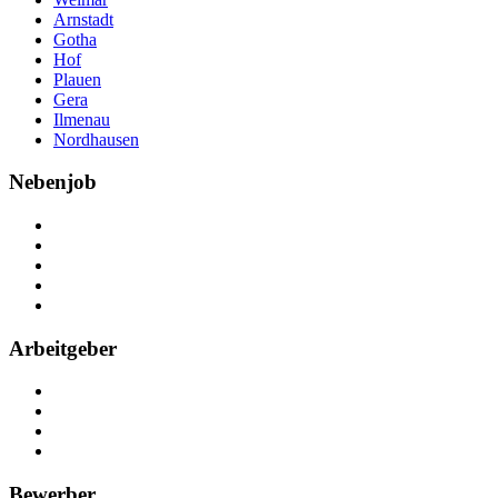
Arnstadt
Gotha
Hof
Plauen
Gera
Ilmenau
Nordhausen
Nebenjob
Über Nebenjob
Arbeiten bei NebenJob
Kontakt
Partner
FAQ
Arbeitgeber
Kostenlos registrieren
Anzeige schalten
Recruiting-Prozess Tipps
FAQ für Unternehmen
Bewerber