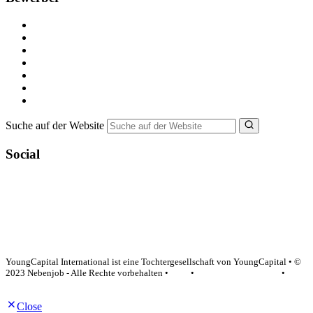
Kostenlos registrieren
Alle Jobs in Deutschland
Nebenjob suchen
Minijob suchen
Ferienjob suchen
Bewerbungstipps
NebenJob Ratgeber
Suche auf der Website
Social
YoungCapital Google score 4.6 - 18 reviews
YoungCapital International ist eine Tochtergesellschaft von YoungCapital • ©
2023 Nebenjob - Alle Rechte vorbehalten •
AGB
•
Datenschutzerklärung
•
Impressum
Close