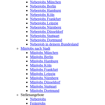
Nebenjobs München
Nebenjobs Berlin
Nebenjobs Hamburg
Nebenjobs Köln
Nebenjobs Frankfurt
Nebenjobs Leipzig
Nebenjobs Nürnberg
Nebenjobs Düsseldorf
Nebenjobs Stuttgart
Nebenjobs Dortmund
Nebenjob in deinem Bundesland
Minijobs nach Stadt
Minijobs München
Minijobs Berlin
Minijobs Hamburg
Minijobs Köln
Minijobs Frankfurt
Minijobs Leipzig
Minijobs Nürnberg
Minijobs Düsseldorf
Minijobs Stuttgart
Minijobs Dortmund
Stellenangebote
Nebenjobs
Ferienjobs