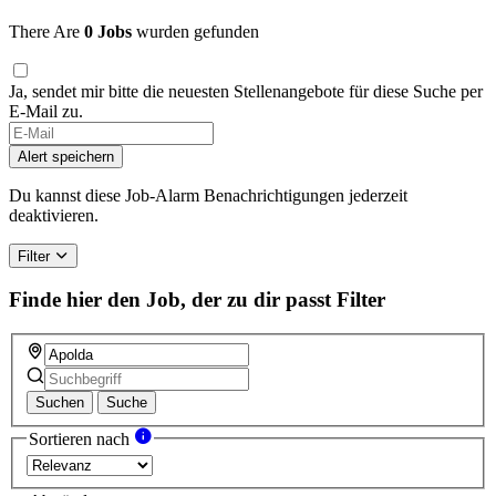
There Are
0 Jobs
wurden gefunden
Ja, sendet mir bitte die neuesten Stellenangebote für diese Suche per
E-Mail zu.
If
you
Alert speichern
are
a
Du kannst diese Job-Alarm Benachrichtigungen jederzeit
human,
deaktivieren.
ignore
this
Filter
field
Finde hier den Job, der zu dir passt
Filter
Suchen
Suche
Sortieren nach