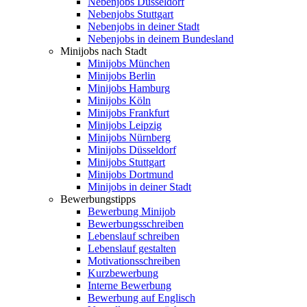
Nebenjobs Düsseldorf
Nebenjobs Stuttgart
Nebenjobs in deiner Stadt
Nebenjobs in deinem Bundesland
Minijobs nach Stadt
Minijobs München
Minijobs Berlin
Minijobs Hamburg
Minijobs Köln
Minijobs Frankfurt
Minijobs Leipzig
Minijobs Nürnberg
Minijobs Düsseldorf
Minijobs Stuttgart
Minijobs Dortmund
Minijobs in deiner Stadt
Bewerbungstipps
Bewerbung Minijob
Bewerbungsschreiben
Lebenslauf schreiben
Lebenslauf gestalten
Motivationsschreiben
Kurzbewerbung
Interne Bewerbung
Bewerbung auf Englisch