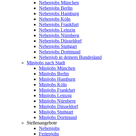
Nebenjobs München
Nebenjobs Berlin
Nebenjobs Hamburg
Nebenjobs Köln
Nebenjobs Frankfurt
Nebenjobs Leipzig
Nebenjobs Nürnberg
Nebenjobs Düsseldorf
Nebenjobs Stuttgart
Nebenjobs Dortmund
Nebenjob in deinem Bundesland
Minijobs nach Stadt
Minijobs München
Minijobs Berlin
Minijobs Hamburg
Minijobs Köln
Minijobs Frankfurt
Minijobs Leipzig
Minijobs Nürnberg
Minijobs Düsseldorf
Minijobs Stuttgart
Minijobs Dortmund
Stellenangebote
Nebenjobs
Ferienjobs