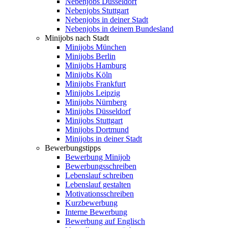
Nebenjobs Düsseldorf
Nebenjobs Stuttgart
Nebenjobs in deiner Stadt
Nebenjobs in deinem Bundesland
Minijobs nach Stadt
Minijobs München
Minijobs Berlin
Minijobs Hamburg
Minijobs Köln
Minijobs Frankfurt
Minijobs Leipzig
Minijobs Nürnberg
Minijobs Düsseldorf
Minijobs Stuttgart
Minijobs Dortmund
Minijobs in deiner Stadt
Bewerbungstipps
Bewerbung Minijob
Bewerbungsschreiben
Lebenslauf schreiben
Lebenslauf gestalten
Motivationsschreiben
Kurzbewerbung
Interne Bewerbung
Bewerbung auf Englisch