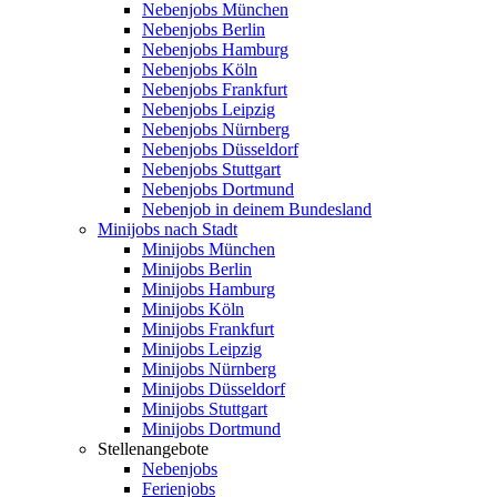
Nebenjobs München
Nebenjobs Berlin
Nebenjobs Hamburg
Nebenjobs Köln
Nebenjobs Frankfurt
Nebenjobs Leipzig
Nebenjobs Nürnberg
Nebenjobs Düsseldorf
Nebenjobs Stuttgart
Nebenjobs Dortmund
Nebenjob in deinem Bundesland
Minijobs nach Stadt
Minijobs München
Minijobs Berlin
Minijobs Hamburg
Minijobs Köln
Minijobs Frankfurt
Minijobs Leipzig
Minijobs Nürnberg
Minijobs Düsseldorf
Minijobs Stuttgart
Minijobs Dortmund
Stellenangebote
Nebenjobs
Ferienjobs