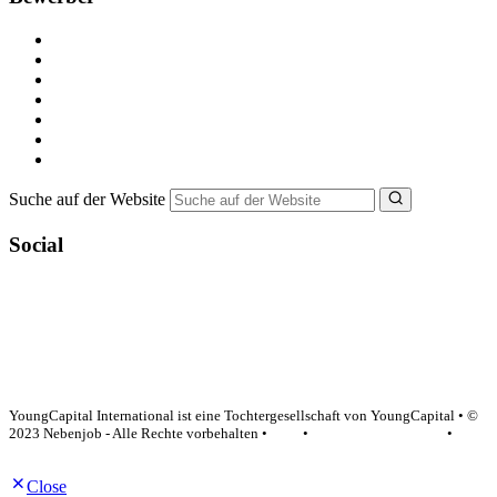
Kostenlos registrieren
Alle Jobs in Deutschland
Nebenjob suchen
Minijob suchen
Ferienjob suchen
Bewerbungstipps
NebenJob Ratgeber
Suche auf der Website
Social
YoungCapital Google score 4.6 - 18 reviews
YoungCapital International ist eine Tochtergesellschaft von YoungCapital • ©
2023 Nebenjob - Alle Rechte vorbehalten •
AGB
•
Datenschutzerklärung
•
Impressum
Close