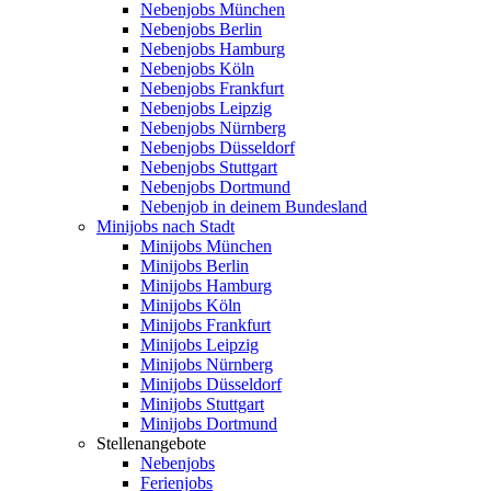
Nebenjobs München
Nebenjobs Berlin
Nebenjobs Hamburg
Nebenjobs Köln
Nebenjobs Frankfurt
Nebenjobs Leipzig
Nebenjobs Nürnberg
Nebenjobs Düsseldorf
Nebenjobs Stuttgart
Nebenjobs Dortmund
Nebenjob in deinem Bundesland
Minijobs nach Stadt
Minijobs München
Minijobs Berlin
Minijobs Hamburg
Minijobs Köln
Minijobs Frankfurt
Minijobs Leipzig
Minijobs Nürnberg
Minijobs Düsseldorf
Minijobs Stuttgart
Minijobs Dortmund
Stellenangebote
Nebenjobs
Ferienjobs