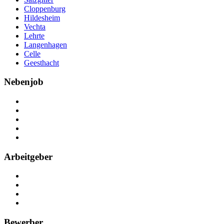
Cloppenburg
Hildesheim
Vechta
Lehrte
Langenhagen
Celle
Geesthacht
Nebenjob
Über Nebenjob
Arbeiten bei NebenJob
Kontakt
Partner
FAQ
Arbeitgeber
Kostenlos registrieren
Anzeige schalten
Recruiting-Prozess Tipps
FAQ für Unternehmen
Bewerber