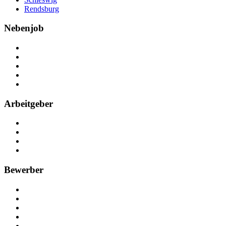
Rendsburg
Nebenjob
Über Nebenjob
Arbeiten bei NebenJob
Kontakt
Partner
FAQ
Arbeitgeber
Kostenlos registrieren
Anzeige schalten
Recruiting-Prozess Tipps
FAQ für Unternehmen
Bewerber
Kostenlos registrieren
Alle Jobs in Deutschland
Nebenjob suchen
Minijob suchen
Ferienjob suchen