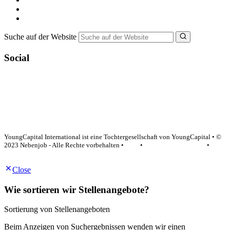
Bewerbungstipps
NebenJob Ratgeber
Suche auf der Website
Social
YoungCapital Google score 4.6 - 18 reviews
YoungCapital International ist eine Tochtergesellschaft von YoungCapital • ©
2023 Nebenjob - Alle Rechte vorbehalten •
AGB
•
Datenschutzerklärung
•
Impressum
Close
Wie sortieren wir Stellenangebote?
Sortierung von Stellenangeboten
Beim Anzeigen von Suchergebnissen wenden wir einen