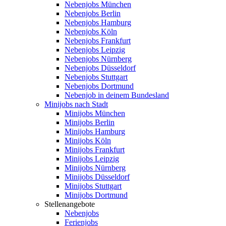
Nebenjobs München
Nebenjobs Berlin
Nebenjobs Hamburg
Nebenjobs Köln
Nebenjobs Frankfurt
Nebenjobs Leipzig
Nebenjobs Nürnberg
Nebenjobs Düsseldorf
Nebenjobs Stuttgart
Nebenjobs Dortmund
Nebenjob in deinem Bundesland
Minijobs nach Stadt
Minijobs München
Minijobs Berlin
Minijobs Hamburg
Minijobs Köln
Minijobs Frankfurt
Minijobs Leipzig
Minijobs Nürnberg
Minijobs Düsseldorf
Minijobs Stuttgart
Minijobs Dortmund
Stellenangebote
Nebenjobs
Ferienjobs