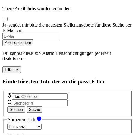
There Are
0 Jobs
wurden gefunden
Ja, sendet mir bitte die neuesten Stellenangebote für diese Suche per
E-Mail zu.
If
you
Alert speichern
are
a
Du kannst diese Job-Alarm Benachrichtigungen jederzeit
human,
deaktivieren.
ignore
this
Filter
field
Finde hier den Job, der zu dir passt
Filter
Suchen
Suche
Sortieren nach