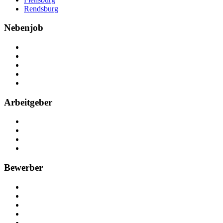
Rendsburg
Nebenjob
Über Nebenjob
Arbeiten bei NebenJob
Kontakt
Partner
FAQ
Arbeitgeber
Kostenlos registrieren
Anzeige schalten
Recruiting-Prozess Tipps
FAQ für Unternehmen
Bewerber
Kostenlos registrieren
Alle Jobs in Deutschland
Nebenjob suchen
Minijob suchen
Ferienjob suchen