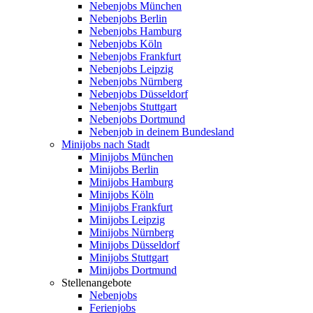
Nebenjobs München
Nebenjobs Berlin
Nebenjobs Hamburg
Nebenjobs Köln
Nebenjobs Frankfurt
Nebenjobs Leipzig
Nebenjobs Nürnberg
Nebenjobs Düsseldorf
Nebenjobs Stuttgart
Nebenjobs Dortmund
Nebenjob in deinem Bundesland
Minijobs nach Stadt
Minijobs München
Minijobs Berlin
Minijobs Hamburg
Minijobs Köln
Minijobs Frankfurt
Minijobs Leipzig
Minijobs Nürnberg
Minijobs Düsseldorf
Minijobs Stuttgart
Minijobs Dortmund
Stellenangebote
Nebenjobs
Ferienjobs