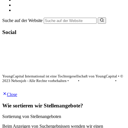
Bewerbungstipps
NebenJob Ratgeber
Suche auf der Website
Social
YoungCapital Google score 4.6 - 18 reviews
YoungCapital International ist eine Tochtergesellschaft von YoungCapital • ©
2023 Nebenjob - Alle Rechte vorbehalten •
AGB
•
Datenschutzerklärung
•
Impressum
Close
Wie sortieren wir Stellenangebote?
Sortierung von Stellenangeboten
Beim Anzeigen von Suchergebnissen wenden wir einen