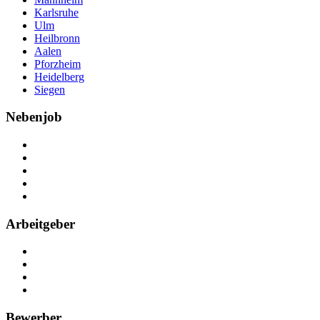
Karlsruhe
Ulm
Heilbronn
Aalen
Pforzheim
Heidelberg
Siegen
Nebenjob
Über Nebenjob
Arbeiten bei NebenJob
Kontakt
Partner
FAQ
Arbeitgeber
Kostenlos registrieren
Anzeige schalten
Recruiting-Prozess Tipps
FAQ für Unternehmen
Bewerber