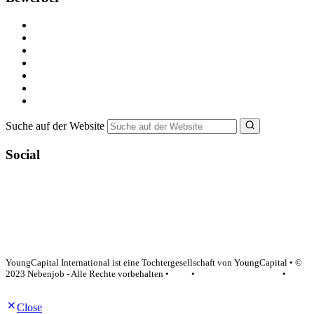
Kostenlos registrieren
Alle Jobs in Deutschland
Nebenjob suchen
Minijob suchen
Ferienjob suchen
Bewerbungstipps
NebenJob Ratgeber
Suche auf der Website
Social
YoungCapital Google score 4.6 - 18 reviews
YoungCapital International ist eine Tochtergesellschaft von YoungCapital • ©
2023 Nebenjob - Alle Rechte vorbehalten •
AGB
•
Datenschutzerklärung
•
Impressum
Close