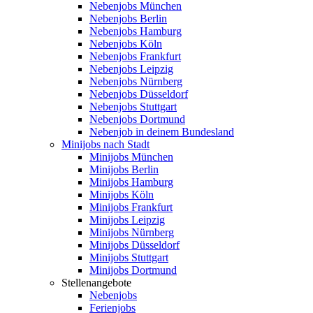
Nebenjobs München
Nebenjobs Berlin
Nebenjobs Hamburg
Nebenjobs Köln
Nebenjobs Frankfurt
Nebenjobs Leipzig
Nebenjobs Nürnberg
Nebenjobs Düsseldorf
Nebenjobs Stuttgart
Nebenjobs Dortmund
Nebenjob in deinem Bundesland
Minijobs nach Stadt
Minijobs München
Minijobs Berlin
Minijobs Hamburg
Minijobs Köln
Minijobs Frankfurt
Minijobs Leipzig
Minijobs Nürnberg
Minijobs Düsseldorf
Minijobs Stuttgart
Minijobs Dortmund
Stellenangebote
Nebenjobs
Ferienjobs