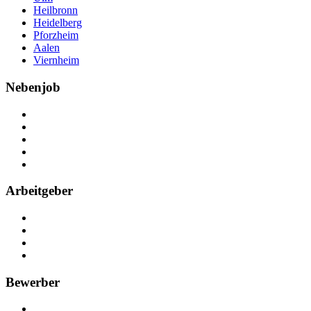
Heilbronn
Heidelberg
Pforzheim
Aalen
Viernheim
Nebenjob
Über Nebenjob
Arbeiten bei NebenJob
Kontakt
Partner
FAQ
Arbeitgeber
Kostenlos registrieren
Anzeige schalten
Recruiting-Prozess Tipps
FAQ für Unternehmen
Bewerber
Kostenlos registrieren