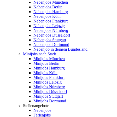
Nebenjobs München
Nebenjobs Berlin
Nebenjobs Hamburg
Nebenjobs Köln
Nebenjobs Frankfurt
Nebenjobs Leipzig
Nebenjobs Nürnberg
Nebenjobs Düsseldorf
Nebenjobs Stuttgart
Nebenjobs Dortmund
Nebenjob in deinem Bundesland
Minijobs nach Stadt
Minijobs München
Minijobs Berlin
Minijobs Hamburg
Minijobs Köln
Minijobs Frankfurt
Minijobs Leipzig
Minijobs Nürnberg
Minijobs Düsseldorf
Minijobs Stuttgart
Minijobs Dortmund
Stellenangebote
Nebenjobs
Ferienjobs