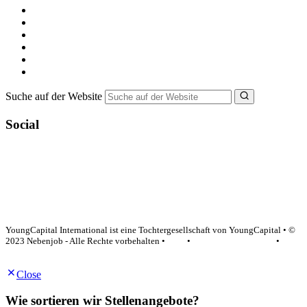
Alle Jobs in Deutschland
Nebenjob suchen
Minijob suchen
Ferienjob suchen
Bewerbungstipps
NebenJob Ratgeber
Suche auf der Website
Social
YoungCapital Google score 4.6 - 18 reviews
YoungCapital International ist eine Tochtergesellschaft von YoungCapital • ©
2023 Nebenjob - Alle Rechte vorbehalten •
AGB
•
Datenschutzerklärung
•
Impressum
Close
Wie sortieren wir Stellenangebote?