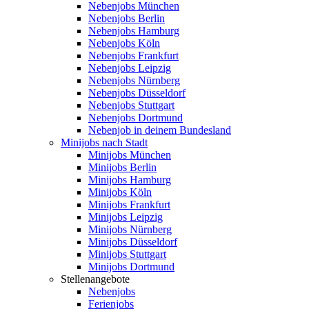
Nebenjobs München
Nebenjobs Berlin
Nebenjobs Hamburg
Nebenjobs Köln
Nebenjobs Frankfurt
Nebenjobs Leipzig
Nebenjobs Nürnberg
Nebenjobs Düsseldorf
Nebenjobs Stuttgart
Nebenjobs Dortmund
Nebenjob in deinem Bundesland
Minijobs nach Stadt
Minijobs München
Minijobs Berlin
Minijobs Hamburg
Minijobs Köln
Minijobs Frankfurt
Minijobs Leipzig
Minijobs Nürnberg
Minijobs Düsseldorf
Minijobs Stuttgart
Minijobs Dortmund
Stellenangebote
Nebenjobs
Ferienjobs