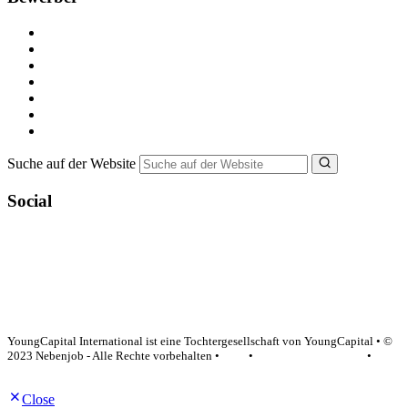
Kostenlos registrieren
Alle Jobs in Deutschland
Nebenjob suchen
Minijob suchen
Ferienjob suchen
Bewerbungstipps
NebenJob Ratgeber
Suche auf der Website
Social
YoungCapital Google score 4.6 - 18 reviews
YoungCapital International ist eine Tochtergesellschaft von YoungCapital • ©
2023 Nebenjob - Alle Rechte vorbehalten •
AGB
•
Datenschutzerklärung
•
Impressum
Close