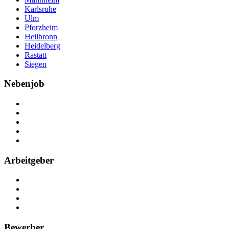
Karlsruhe
Ulm
Pforzheim
Heilbronn
Heidelberg
Rastatt
Siegen
Nebenjob
Über Nebenjob
Arbeiten bei NebenJob
Kontakt
Partner
FAQ
Arbeitgeber
Kostenlos registrieren
Anzeige schalten
Recruiting-Prozess Tipps
FAQ für Unternehmen
Bewerber