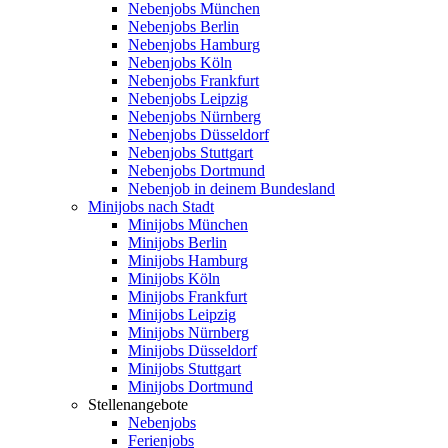
Nebenjobs München
Nebenjobs Berlin
Nebenjobs Hamburg
Nebenjobs Köln
Nebenjobs Frankfurt
Nebenjobs Leipzig
Nebenjobs Nürnberg
Nebenjobs Düsseldorf
Nebenjobs Stuttgart
Nebenjobs Dortmund
Nebenjob in deinem Bundesland
Minijobs nach Stadt
Minijobs München
Minijobs Berlin
Minijobs Hamburg
Minijobs Köln
Minijobs Frankfurt
Minijobs Leipzig
Minijobs Nürnberg
Minijobs Düsseldorf
Minijobs Stuttgart
Minijobs Dortmund
Stellenangebote
Nebenjobs
Ferienjobs