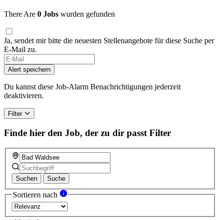
There Are
0 Jobs
wurden gefunden
Ja, sendet mir bitte die neuesten Stellenangebote für diese Suche per
E-Mail zu.
If
you
Alert speichern
are
a
Du kannst diese Job-Alarm Benachrichtigungen jederzeit
human,
deaktivieren.
ignore
this
Filter
field
Finde hier den Job, der zu dir passt
Filter
Suchen
Suche
Sortieren nach