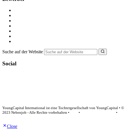
Kostenlos registrieren
Alle Jobs in Deutschland
Nebenjob suchen
Minijob suchen
Ferienjob suchen
Bewerbungstipps
NebenJob Ratgeber
Suche auf der Website
Social
YoungCapital Google score 4.6 - 18 reviews
YoungCapital International ist eine Tochtergesellschaft von YoungCapital • ©
2023 Nebenjob - Alle Rechte vorbehalten •
AGB
•
Datenschutzerklärung
•
Impressum
Close