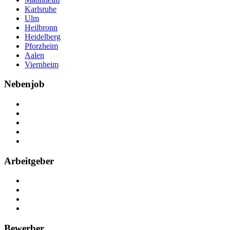
Karlsruhe
Ulm
Heilbronn
Heidelberg
Pforzheim
Aalen
Viernheim
Nebenjob
Über Nebenjob
Arbeiten bei NebenJob
Kontakt
Partner
FAQ
Arbeitgeber
Kostenlos registrieren
Anzeige schalten
Recruiting-Prozess Tipps
FAQ für Unternehmen
Bewerber