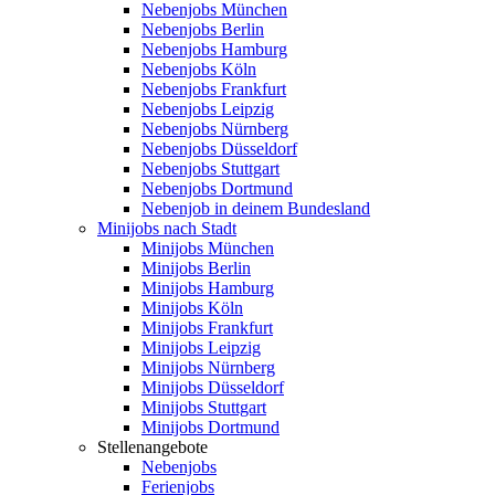
Nebenjobs München
Nebenjobs Berlin
Nebenjobs Hamburg
Nebenjobs Köln
Nebenjobs Frankfurt
Nebenjobs Leipzig
Nebenjobs Nürnberg
Nebenjobs Düsseldorf
Nebenjobs Stuttgart
Nebenjobs Dortmund
Nebenjob in deinem Bundesland
Minijobs nach Stadt
Minijobs München
Minijobs Berlin
Minijobs Hamburg
Minijobs Köln
Minijobs Frankfurt
Minijobs Leipzig
Minijobs Nürnberg
Minijobs Düsseldorf
Minijobs Stuttgart
Minijobs Dortmund
Stellenangebote
Nebenjobs
Ferienjobs