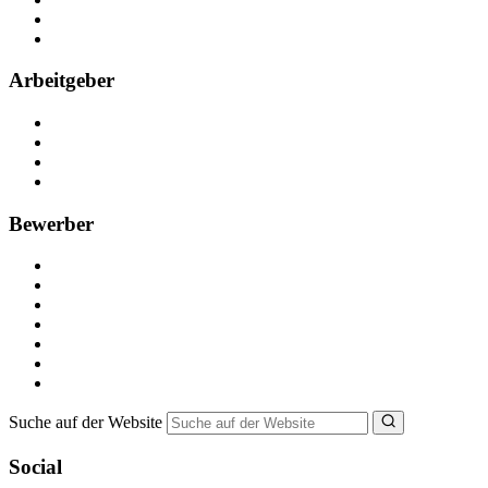
Partner
FAQ
Arbeitgeber
Kostenlos registrieren
Anzeige schalten
Recruiting-Prozess Tipps
FAQ für Unternehmen
Bewerber
Kostenlos registrieren
Alle Jobs in Deutschland
Nebenjob suchen
Minijob suchen
Ferienjob suchen
Bewerbungstipps
NebenJob Ratgeber
Suche auf der Website
Social