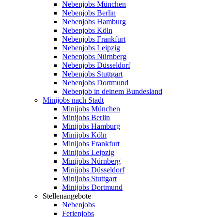
Nebenjobs München
Nebenjobs Berlin
Nebenjobs Hamburg
Nebenjobs Köln
Nebenjobs Frankfurt
Nebenjobs Leipzig
Nebenjobs Nürnberg
Nebenjobs Düsseldorf
Nebenjobs Stuttgart
Nebenjobs Dortmund
Nebenjob in deinem Bundesland
Minijobs nach Stadt
Minijobs München
Minijobs Berlin
Minijobs Hamburg
Minijobs Köln
Minijobs Frankfurt
Minijobs Leipzig
Minijobs Nürnberg
Minijobs Düsseldorf
Minijobs Stuttgart
Minijobs Dortmund
Stellenangebote
Nebenjobs
Ferienjobs