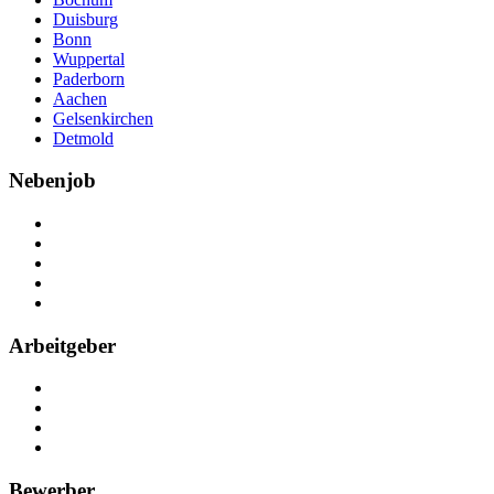
Duisburg
Bonn
Wuppertal
Paderborn
Aachen
Gelsenkirchen
Detmold
Nebenjob
Über Nebenjob
Arbeiten bei NebenJob
Kontakt
Partner
FAQ
Arbeitgeber
Kostenlos registrieren
Anzeige schalten
Recruiting-Prozess Tipps
FAQ für Unternehmen
Bewerber