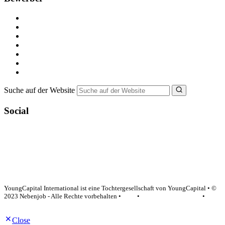
Kostenlos registrieren
Alle Jobs in Deutschland
Nebenjob suchen
Minijob suchen
Ferienjob suchen
Bewerbungstipps
NebenJob Ratgeber
Suche auf der Website
Social
YoungCapital Google score 4.6 - 18 reviews
YoungCapital International ist eine Tochtergesellschaft von YoungCapital • ©
2023 Nebenjob - Alle Rechte vorbehalten •
AGB
•
Datenschutzerklärung
•
Impressum
Close