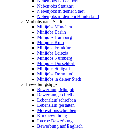
Nebenjobs Düsseldorf
Nebenjobs Stuttgart
Nebenjobs in deiner Stadt
Nebenjobs in deinem Bundesland
Minijobs nach Stadt
Minijobs München
Minijobs Berlin
Minijobs Hamburg
Minijobs Köln
Minijobs Frankfurt
Minijobs Leipzig
Minijobs Nürnberg
Minijobs Düsseldorf
Minijobs Stuttgart
Minijobs Dortmund
Minijobs in deiner Stadt
Bewerbungstipps
Bewerbung Minijob
Bewerbungsschreiben
Lebenslauf schreiben
Lebenslauf gestalten
Motivationsschreiben
Kurzbewerbung
Interne Bewerbung
Bewerbung auf Englisch