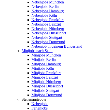
Nebenjobs München
Nebenjobs Berlin
Nebenjobs Hamburg
Nebenjobs Köln
Nebenjobs Frankfurt
Nebenjobs Leipzig
Nebenjobs Nürnberg
Nebenjobs Düsseldorf
Nebenjobs Stuttgart
Nebenjobs Dortmund
Nebenjob in deinem Bundesland
Minijobs nach Stadt
Minijobs München
Minijobs Berlin
Minijobs Hamburg
Minijobs Köln
Minijobs Frankfurt
Minijobs Leipzig
Minijobs Nürnberg
Minijobs Düsseldorf
Minijobs Stuttgart
Minijobs Dortmund
Stellenangebote
Nebenjobs
Ferienjobs