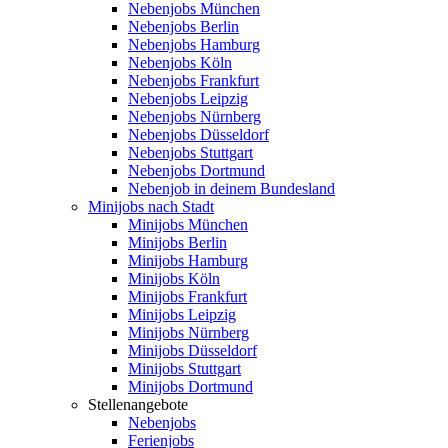
Nebenjobs München
Nebenjobs Berlin
Nebenjobs Hamburg
Nebenjobs Köln
Nebenjobs Frankfurt
Nebenjobs Leipzig
Nebenjobs Nürnberg
Nebenjobs Düsseldorf
Nebenjobs Stuttgart
Nebenjobs Dortmund
Nebenjob in deinem Bundesland
Minijobs nach Stadt
Minijobs München
Minijobs Berlin
Minijobs Hamburg
Minijobs Köln
Minijobs Frankfurt
Minijobs Leipzig
Minijobs Nürnberg
Minijobs Düsseldorf
Minijobs Stuttgart
Minijobs Dortmund
Stellenangebote
Nebenjobs
Ferienjobs