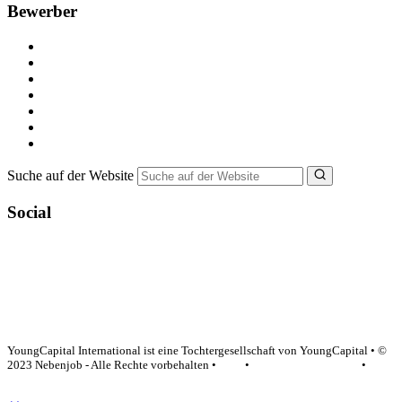
Bewerber
Kostenlos registrieren
Alle Jobs in Deutschland
Nebenjob suchen
Minijob suchen
Ferienjob suchen
Bewerbungstipps
NebenJob Ratgeber
Suche auf der Website
Social
YoungCapital Google score 4.6 - 18 reviews
YoungCapital International ist eine Tochtergesellschaft von YoungCapital • ©
2023 Nebenjob - Alle Rechte vorbehalten •
AGB
•
Datenschutzerklärung
•
Impressum