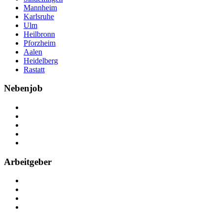
Mannheim
Karlsruhe
Ulm
Heilbronn
Pforzheim
Aalen
Heidelberg
Rastatt
Nebenjob
Über Nebenjob
Arbeiten bei NebenJob
Kontakt
Partner
FAQ
Arbeitgeber
Kostenlos registrieren
Anzeige schalten
Recruiting-Prozess Tipps
FAQ für Unternehmen