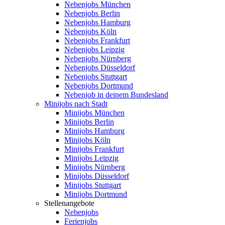
Nebenjobs München
Nebenjobs Berlin
Nebenjobs Hamburg
Nebenjobs Köln
Nebenjobs Frankfurt
Nebenjobs Leipzig
Nebenjobs Nürnberg
Nebenjobs Düsseldorf
Nebenjobs Stuttgart
Nebenjobs Dortmund
Nebenjob in deinem Bundesland
Minijobs nach Stadt
Minijobs München
Minijobs Berlin
Minijobs Hamburg
Minijobs Köln
Minijobs Frankfurt
Minijobs Leipzig
Minijobs Nürnberg
Minijobs Düsseldorf
Minijobs Stuttgart
Minijobs Dortmund
Stellenangebote
Nebenjobs
Ferienjobs