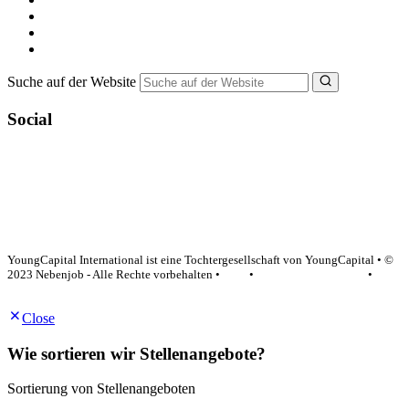
Ferienjob suchen
Bewerbungstipps
NebenJob Ratgeber
Suche auf der Website
Social
YoungCapital Google score 4.6 - 18 reviews
YoungCapital International ist eine Tochtergesellschaft von YoungCapital • ©
2023 Nebenjob - Alle Rechte vorbehalten •
AGB
•
Datenschutzerklärung
•
Impressum
Close
Wie sortieren wir Stellenangebote?
Sortierung von Stellenangeboten