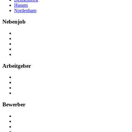
Husum
Nordenham
Nebenjob
Über Nebenjob
Arbeiten bei NebenJob
Kontakt
Partner
FAQ
Arbeitgeber
Kostenlos registrieren
Anzeige schalten
Recruiting-Prozess Tipps
FAQ für Unternehmen
Bewerber
Kostenlos registrieren
Alle Jobs in Deutschland
Nebenjob suchen
Minijob suchen