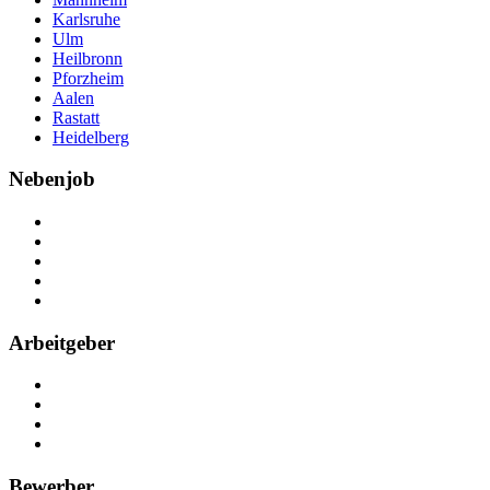
Karlsruhe
Ulm
Heilbronn
Pforzheim
Aalen
Rastatt
Heidelberg
Nebenjob
Über Nebenjob
Arbeiten bei NebenJob
Kontakt
Partner
FAQ
Arbeitgeber
Kostenlos registrieren
Anzeige schalten
Recruiting-Prozess Tipps
FAQ für Unternehmen
Bewerber