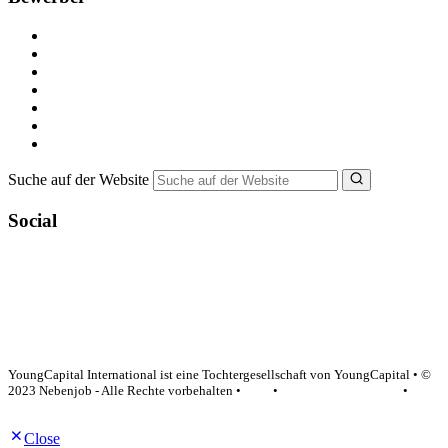
Kostenlos registrieren
Alle Jobs in Deutschland
Nebenjob suchen
Minijob suchen
Ferienjob suchen
Bewerbungstipps
NebenJob Ratgeber
Suche auf der Website
Social
YoungCapital Google score 4.6 - 18 reviews
YoungCapital International ist eine Tochtergesellschaft von YoungCapital • ©
2023 Nebenjob - Alle Rechte vorbehalten •
AGB
•
Datenschutzerklärung
•
Impressum
Close