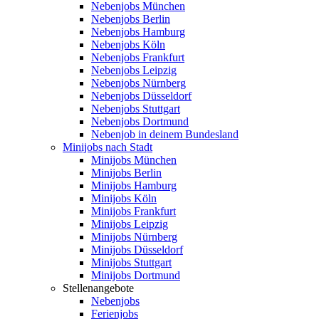
Nebenjobs München
Nebenjobs Berlin
Nebenjobs Hamburg
Nebenjobs Köln
Nebenjobs Frankfurt
Nebenjobs Leipzig
Nebenjobs Nürnberg
Nebenjobs Düsseldorf
Nebenjobs Stuttgart
Nebenjobs Dortmund
Nebenjob in deinem Bundesland
Minijobs nach Stadt
Minijobs München
Minijobs Berlin
Minijobs Hamburg
Minijobs Köln
Minijobs Frankfurt
Minijobs Leipzig
Minijobs Nürnberg
Minijobs Düsseldorf
Minijobs Stuttgart
Minijobs Dortmund
Stellenangebote
Nebenjobs
Ferienjobs