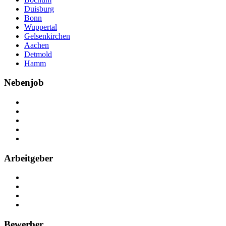
Duisburg
Bonn
Wuppertal
Gelsenkirchen
Aachen
Detmold
Hamm
Nebenjob
Über Nebenjob
Arbeiten bei NebenJob
Kontakt
Partner
FAQ
Arbeitgeber
Kostenlos registrieren
Anzeige schalten
Recruiting-Prozess Tipps
FAQ für Unternehmen
Bewerber