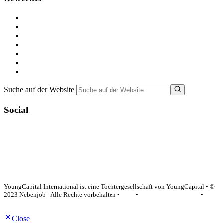
Kostenlos registrieren
Alle Jobs in Deutschland
Nebenjob suchen
Minijob suchen
Ferienjob suchen
Bewerbungstipps
NebenJob Ratgeber
Suche auf der Website
Social
YoungCapital Google score 4.6 - 18 reviews
YoungCapital International ist eine Tochtergesellschaft von YoungCapital • ©
2023 Nebenjob - Alle Rechte vorbehalten •
AGB
•
Datenschutzerklärung
•
Impressum
Close