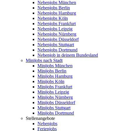
Nebenjobs München
Nebenjobs Berlin
Nebenjobs Hamburg
Nebenjobs Köln
Nebenjobs Frankfurt
Nebenjobs Leipzig
Nebenjobs Nürnberg
Nebenjobs Düsseldorf
Nebenjobs Stuttgart
Nebenjobs Dortmund
Nebenjob in deinem Bundesland
Minijobs nach Stadt
Minijobs München
Minijobs Berlin
Minijobs Hamburg
Minijobs Köln
Minijobs Frankfurt
Minijobs Leipzig
Minijobs Nürnberg
Minijobs Düsseldorf
Minijobs Stuttgart
Minijobs Dortmund
Stellenangebote
Nebenjobs
Ferienjobs