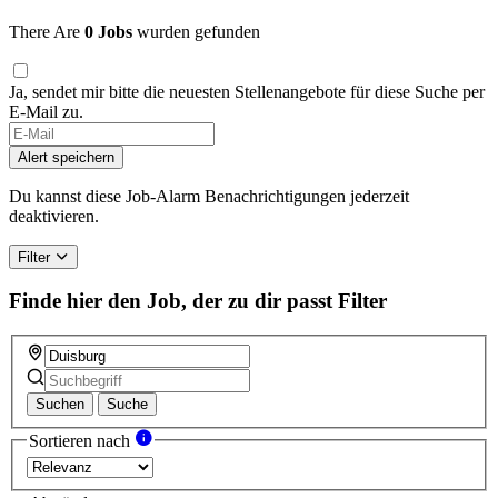
There Are
0 Jobs
wurden gefunden
Ja, sendet mir bitte die neuesten Stellenangebote für diese Suche per
E-Mail zu.
If
you
Alert speichern
are
a
Du kannst diese Job-Alarm Benachrichtigungen jederzeit
human,
deaktivieren.
ignore
this
Filter
field
Finde hier den Job, der zu dir passt
Filter
Suchen
Suche
Sortieren nach