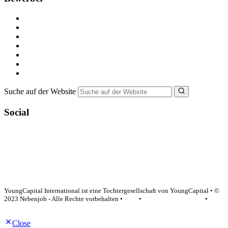
Kostenlos registrieren
Alle Jobs in Deutschland
Nebenjob suchen
Minijob suchen
Ferienjob suchen
Bewerbungstipps
NebenJob Ratgeber
Suche auf der Website
Social
YoungCapital Google score 4.6 - 18 reviews
YoungCapital International ist eine Tochtergesellschaft von YoungCapital • ©
2023 Nebenjob - Alle Rechte vorbehalten •
AGB
•
Datenschutzerklärung
•
Impressum
Close