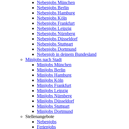
Nebenjobs München
Nebenjobs Berlin
Nebenjobs Hamburg
Nebenjobs Köln
Nebenjobs Frankfurt
Nebenjobs Leipzig
Nebenjobs Nürnberg
Nebenjobs Düsseldorf
Nebenjobs Stuttgart
Nebenjobs Dortmund
Nebenjob in deinem Bundesland
Minijobs nach Stadt
Minijobs München
Minijobs Berlin
Minijobs Hamburg
Minijobs Köln
Minijobs Frankfurt
Minijobs Leipzig
Minijobs Nürnberg
Minijobs Düsseldorf
Minijobs Stuttgart
Minijobs Dortmund
Stellenangebote
Nebenjobs
Ferienjobs