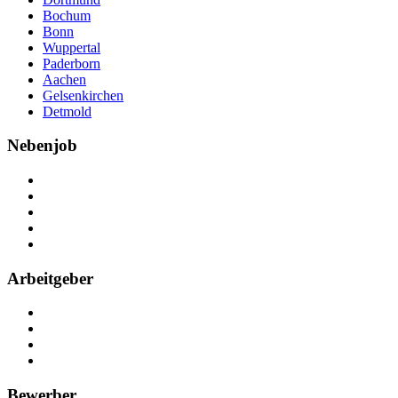
Bochum
Bonn
Wuppertal
Paderborn
Aachen
Gelsenkirchen
Detmold
Nebenjob
Über Nebenjob
Arbeiten bei NebenJob
Kontakt
Partner
FAQ
Arbeitgeber
Kostenlos registrieren
Anzeige schalten
Recruiting-Prozess Tipps
FAQ für Unternehmen
Bewerber