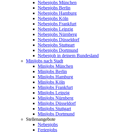
Nebenjobs München
Nebenjobs Berlin
Nebenjobs Hamburg
Nebenjobs Köln
Nebenjobs Frankfurt
Nebenjobs Leipzig
Nebenjobs Nürnberg
Nebenjobs Düsseldorf
Nebenjobs Stuttgart
Nebenjobs Dortmund
Nebenjob in deinem Bundesland
Minijobs nach Stadt
Minijobs München
Minijobs Berlin
Minijobs Hamburg
Minijobs Köln
Minijobs Frankfurt
Minijobs Leipzig
Minijobs Nürnberg
Minijobs Düsseldorf
Minijobs Stuttgart
Minijobs Dortmund
Stellenangebote
Nebenjobs
Ferienjobs