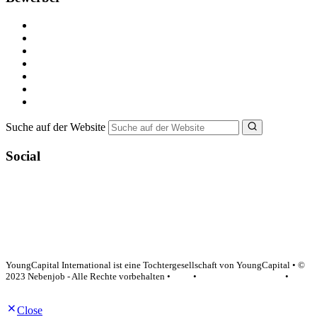
Kostenlos registrieren
Alle Jobs in Deutschland
Nebenjob suchen
Minijob suchen
Ferienjob suchen
Bewerbungstipps
NebenJob Ratgeber
Suche auf der Website
Social
YoungCapital Google score 4.6 - 18 reviews
YoungCapital International ist eine Tochtergesellschaft von YoungCapital • ©
2023 Nebenjob - Alle Rechte vorbehalten •
AGB
•
Datenschutzerklärung
•
Impressum
Close