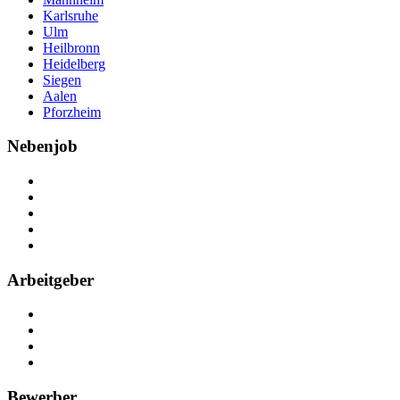
Karlsruhe
Ulm
Heilbronn
Heidelberg
Siegen
Aalen
Pforzheim
Nebenjob
Über Nebenjob
Arbeiten bei NebenJob
Kontakt
Partner
FAQ
Arbeitgeber
Kostenlos registrieren
Anzeige schalten
Recruiting-Prozess Tipps
FAQ für Unternehmen
Bewerber