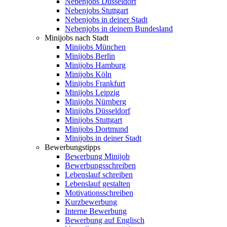
Nebenjobs Düsseldorf
Nebenjobs Stuttgart
Nebenjobs in deiner Stadt
Nebenjobs in deinem Bundesland
Minijobs nach Stadt
Minijobs München
Minijobs Berlin
Minijobs Hamburg
Minijobs Köln
Minijobs Frankfurt
Minijobs Leipzig
Minijobs Nürnberg
Minijobs Düsseldorf
Minijobs Stuttgart
Minijobs Dortmund
Minijobs in deiner Stadt
Bewerbungstipps
Bewerbung Minijob
Bewerbungsschreiben
Lebenslauf schreiben
Lebenslauf gestalten
Motivationsschreiben
Kurzbewerbung
Interne Bewerbung
Bewerbung auf Englisch