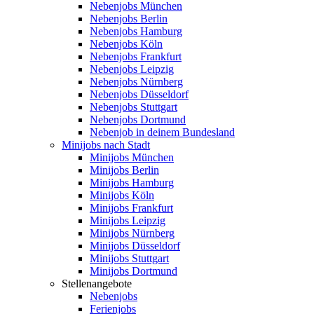
Nebenjobs München
Nebenjobs Berlin
Nebenjobs Hamburg
Nebenjobs Köln
Nebenjobs Frankfurt
Nebenjobs Leipzig
Nebenjobs Nürnberg
Nebenjobs Düsseldorf
Nebenjobs Stuttgart
Nebenjobs Dortmund
Nebenjob in deinem Bundesland
Minijobs nach Stadt
Minijobs München
Minijobs Berlin
Minijobs Hamburg
Minijobs Köln
Minijobs Frankfurt
Minijobs Leipzig
Minijobs Nürnberg
Minijobs Düsseldorf
Minijobs Stuttgart
Minijobs Dortmund
Stellenangebote
Nebenjobs
Ferienjobs