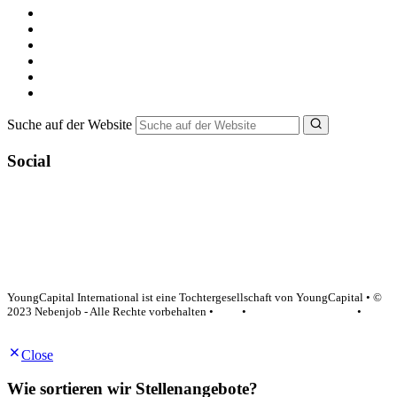
Alle Jobs in Deutschland
Nebenjob suchen
Minijob suchen
Ferienjob suchen
Bewerbungstipps
NebenJob Ratgeber
Suche auf der Website
Social
YoungCapital Google score 4.6 - 18 reviews
YoungCapital International ist eine Tochtergesellschaft von YoungCapital • ©
2023 Nebenjob - Alle Rechte vorbehalten •
AGB
•
Datenschutzerklärung
•
Impressum
Close
Wie sortieren wir Stellenangebote?