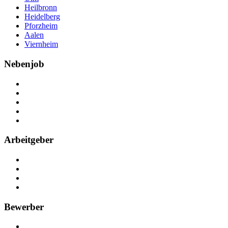
Heilbronn
Heidelberg
Pforzheim
Aalen
Viernheim
Nebenjob
Über Nebenjob
Arbeiten bei NebenJob
Kontakt
Partner
FAQ
Arbeitgeber
Kostenlos registrieren
Anzeige schalten
Recruiting-Prozess Tipps
FAQ für Unternehmen
Bewerber
Kostenlos registrieren