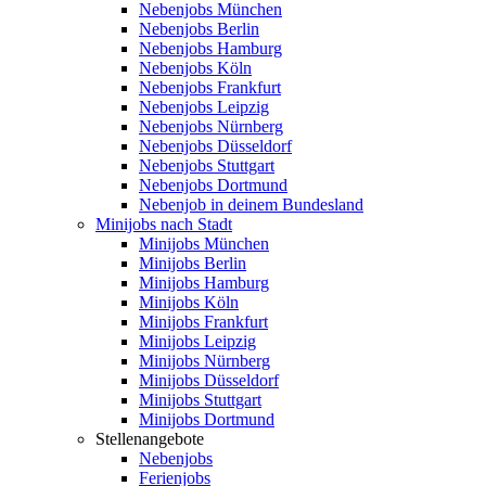
Nebenjobs München
Nebenjobs Berlin
Nebenjobs Hamburg
Nebenjobs Köln
Nebenjobs Frankfurt
Nebenjobs Leipzig
Nebenjobs Nürnberg
Nebenjobs Düsseldorf
Nebenjobs Stuttgart
Nebenjobs Dortmund
Nebenjob in deinem Bundesland
Minijobs nach Stadt
Minijobs München
Minijobs Berlin
Minijobs Hamburg
Minijobs Köln
Minijobs Frankfurt
Minijobs Leipzig
Minijobs Nürnberg
Minijobs Düsseldorf
Minijobs Stuttgart
Minijobs Dortmund
Stellenangebote
Nebenjobs
Ferienjobs