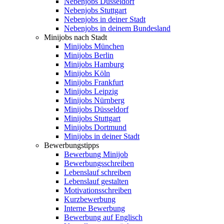
Nebenjobs Düsseldorf
Nebenjobs Stuttgart
Nebenjobs in deiner Stadt
Nebenjobs in deinem Bundesland
Minijobs nach Stadt
Minijobs München
Minijobs Berlin
Minijobs Hamburg
Minijobs Köln
Minijobs Frankfurt
Minijobs Leipzig
Minijobs Nürnberg
Minijobs Düsseldorf
Minijobs Stuttgart
Minijobs Dortmund
Minijobs in deiner Stadt
Bewerbungstipps
Bewerbung Minijob
Bewerbungsschreiben
Lebenslauf schreiben
Lebenslauf gestalten
Motivationsschreiben
Kurzbewerbung
Interne Bewerbung
Bewerbung auf Englisch