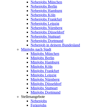
Nebenjobs München
Nebenjobs Berlin
Nebenjobs Hamburg
Nebenjobs Köln
Nebenjobs Frankfurt
Nebenjobs Leipzig
Nebenjobs Nürnberg
Nebenjobs Düsseldorf
Nebenjobs Stuttgart
Nebenjobs Dortmund
Nebenjob in deinem Bundesland
Minijobs nach Stadt
Minijobs München
Minijobs Berlin
Minijobs Hamburg
Minijobs Köln
Minijobs Frankfurt
Minijobs Leipzig
Minijobs Nürnberg
Minijobs Düsseldorf
Minijobs Stuttgart
Minijobs Dortmund
Stellenangebote
Nebenjobs
Ferienjobs