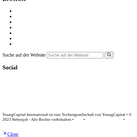
Kostenlos registrieren
Alle Jobs in Deutschland
Nebenjob suchen
Minijob suchen
Ferienjob suchen
Bewerbungstipps
NebenJob Ratgeber
Suche auf der Website
Social
YoungCapital Google score 4.6 - 18 reviews
YoungCapital International ist eine Tochtergesellschaft von YoungCapital • ©
2023 Nebenjob - Alle Rechte vorbehalten •
AGB
•
Datenschutzerklärung
•
Impressum
Close