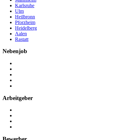
Karlsruhe
Ulm
Heilbronn
Pforzheim
Heidelberg
Aalen
Rastatt
Nebenjob
Über Nebenjob
Arbeiten bei NebenJob
Kontakt
Partner
FAQ
Arbeitgeber
Kostenlos registrieren
Anzeige schalten
Recruiting-Prozess Tipps
FAQ für Unternehmen
Bewerber