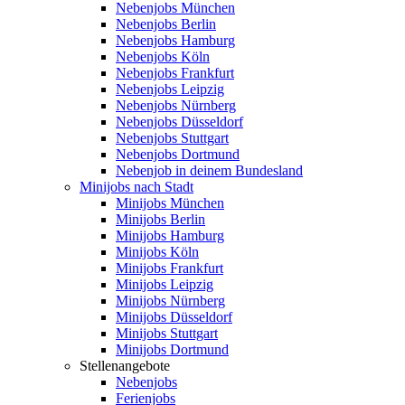
Nebenjobs München
Nebenjobs Berlin
Nebenjobs Hamburg
Nebenjobs Köln
Nebenjobs Frankfurt
Nebenjobs Leipzig
Nebenjobs Nürnberg
Nebenjobs Düsseldorf
Nebenjobs Stuttgart
Nebenjobs Dortmund
Nebenjob in deinem Bundesland
Minijobs nach Stadt
Minijobs München
Minijobs Berlin
Minijobs Hamburg
Minijobs Köln
Minijobs Frankfurt
Minijobs Leipzig
Minijobs Nürnberg
Minijobs Düsseldorf
Minijobs Stuttgart
Minijobs Dortmund
Stellenangebote
Nebenjobs
Ferienjobs