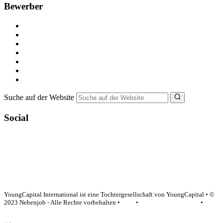
Bewerber
Kostenlos registrieren
Alle Jobs in Deutschland
Nebenjob suchen
Minijob suchen
Ferienjob suchen
Bewerbungstipps
NebenJob Ratgeber
Suche auf der Website
Social
YoungCapital Google score 4.6 - 18 reviews
YoungCapital International ist eine Tochtergesellschaft von YoungCapital • ©
2023 Nebenjob - Alle Rechte vorbehalten •
AGB
•
Datenschutzerklärung
•
Impressum