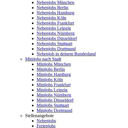
Nebenjobs München
Nebenjobs Berlin
Nebenjobs Hamburg
Nebenjobs Köln
Nebenjobs Frankfurt
Nebenjobs Leipzig
Nebenjobs Nürnberg
Nebenjobs Düsseldorf
Nebenjobs Stuttgart
Nebenjobs Dortmund
Nebenjob in deinem Bundesland
Minijobs nach Stadt
Minijobs München
Minijobs Berlin
Minijobs Hamburg
Minijobs Köln
Minijobs Frankfurt
Minijobs Leipzig
Minijobs Nürnberg
Minijobs Düsseldorf
Minijobs Stuttgart
Minijobs Dortmund
Stellenangebote
Nebenjobs
Ferienjobs