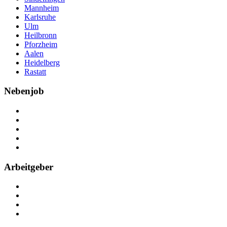
Mannheim
Karlsruhe
Ulm
Heilbronn
Pforzheim
Aalen
Heidelberg
Rastatt
Nebenjob
Über Nebenjob
Arbeiten bei NebenJob
Kontakt
Partner
FAQ
Arbeitgeber
Kostenlos registrieren
Anzeige schalten
Recruiting-Prozess Tipps
FAQ für Unternehmen