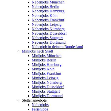
Nebenjobs München
Nebenjobs Berlin
Nebenjobs Hamburg
Nebenjobs Köln
Nebenjobs Frankfurt
Nebenjobs Leipzig
Nebenjobs Nürnberg
Nebenjobs Düsseldorf
Nebenjobs Stuttgart
Nebenjobs Dortmund
Nebenjob in deinem Bundesland
Minijobs nach Stadt
Minijobs München
Minijobs Berlin
Minijobs Hamburg
Minijobs Köln
Minijobs Frankfurt
Minijobs Leipzig
Minijobs Nürnberg
Minijobs Düsseldorf
Minijobs Stuttgart
Minijobs Dortmund
Stellenangebote
Nebenjobs
Ferienjobs