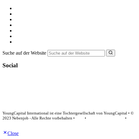
Kostenlos registrieren
Alle Jobs in Deutschland
Nebenjob suchen
Minijob suchen
Ferienjob suchen
Bewerbungstipps
NebenJob Ratgeber
Suche auf der Website
Social
YoungCapital Google score 4.6 - 18 reviews
YoungCapital International ist eine Tochtergesellschaft von YoungCapital • ©
2023 Nebenjob - Alle Rechte vorbehalten •
AGB
•
Datenschutzerklärung
•
Impressum
Close