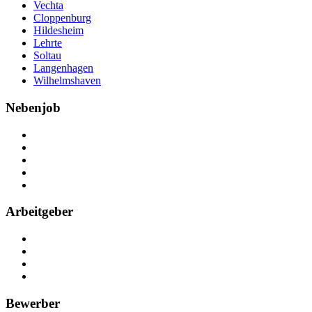
Vechta
Cloppenburg
Hildesheim
Lehrte
Soltau
Langenhagen
Wilhelmshaven
Nebenjob
Über Nebenjob
Arbeiten bei NebenJob
Kontakt
Partner
FAQ
Arbeitgeber
Kostenlos registrieren
Anzeige schalten
Recruiting-Prozess Tipps
FAQ für Unternehmen
Bewerber