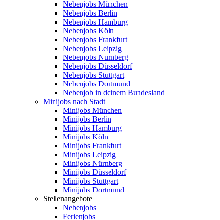
Nebenjobs München
Nebenjobs Berlin
Nebenjobs Hamburg
Nebenjobs Köln
Nebenjobs Frankfurt
Nebenjobs Leipzig
Nebenjobs Nürnberg
Nebenjobs Düsseldorf
Nebenjobs Stuttgart
Nebenjobs Dortmund
Nebenjob in deinem Bundesland
Minijobs nach Stadt
Minijobs München
Minijobs Berlin
Minijobs Hamburg
Minijobs Köln
Minijobs Frankfurt
Minijobs Leipzig
Minijobs Nürnberg
Minijobs Düsseldorf
Minijobs Stuttgart
Minijobs Dortmund
Stellenangebote
Nebenjobs
Ferienjobs