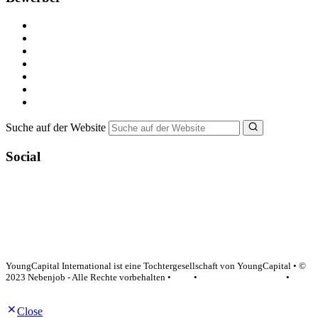
Kostenlos registrieren
Alle Jobs in Deutschland
Nebenjob suchen
Minijob suchen
Ferienjob suchen
Bewerbungstipps
NebenJob Ratgeber
Suche auf der Website
Social
YoungCapital Google score 4.6 - 18 reviews
YoungCapital International ist eine Tochtergesellschaft von YoungCapital • ©
2023 Nebenjob - Alle Rechte vorbehalten •
AGB
•
Datenschutzerklärung
•
Impressum
Close