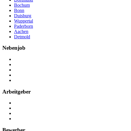
Bochum
Bonn
Duisburg
Wuppertal
Paderborn
Aachen
Detmold
Nebenjob
Über Nebenjob
Arbeiten bei NebenJob
Kontakt
Partner
FAQ
Arbeitgeber
Kostenlos registrieren
Anzeige schalten
Recruiting-Prozess Tipps
FAQ für Unternehmen
Bewerber