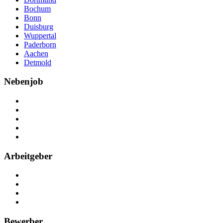
Bochum
Bonn
Duisburg
Wuppertal
Paderborn
Aachen
Detmold
Nebenjob
Über Nebenjob
Arbeiten bei NebenJob
Kontakt
Partner
FAQ
Arbeitgeber
Kostenlos registrieren
Anzeige schalten
Recruiting-Prozess Tipps
FAQ für Unternehmen
Bewerber