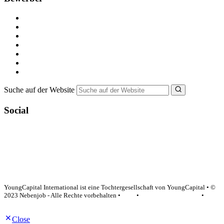
Kostenlos registrieren
Alle Jobs in Deutschland
Nebenjob suchen
Minijob suchen
Ferienjob suchen
Bewerbungstipps
NebenJob Ratgeber
Suche auf der Website
Social
YoungCapital Google score 4.6 - 18 reviews
YoungCapital International ist eine Tochtergesellschaft von YoungCapital • ©
2023 Nebenjob - Alle Rechte vorbehalten •
AGB
•
Datenschutzerklärung
•
Impressum
Close