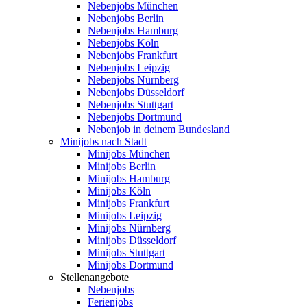
Nebenjobs München
Nebenjobs Berlin
Nebenjobs Hamburg
Nebenjobs Köln
Nebenjobs Frankfurt
Nebenjobs Leipzig
Nebenjobs Nürnberg
Nebenjobs Düsseldorf
Nebenjobs Stuttgart
Nebenjobs Dortmund
Nebenjob in deinem Bundesland
Minijobs nach Stadt
Minijobs München
Minijobs Berlin
Minijobs Hamburg
Minijobs Köln
Minijobs Frankfurt
Minijobs Leipzig
Minijobs Nürnberg
Minijobs Düsseldorf
Minijobs Stuttgart
Minijobs Dortmund
Stellenangebote
Nebenjobs
Ferienjobs