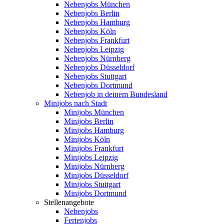
Nebenjobs München
Nebenjobs Berlin
Nebenjobs Hamburg
Nebenjobs Köln
Nebenjobs Frankfurt
Nebenjobs Leipzig
Nebenjobs Nürnberg
Nebenjobs Düsseldorf
Nebenjobs Stuttgart
Nebenjobs Dortmund
Nebenjob in deinem Bundesland
Minijobs nach Stadt
Minijobs München
Minijobs Berlin
Minijobs Hamburg
Minijobs Köln
Minijobs Frankfurt
Minijobs Leipzig
Minijobs Nürnberg
Minijobs Düsseldorf
Minijobs Stuttgart
Minijobs Dortmund
Stellenangebote
Nebenjobs
Ferienjobs