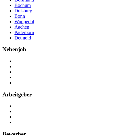
Bochum
Duisburg
Bonn
Wuppertal
Aachen
Paderborn
Detmold
Nebenjob
Über Nebenjob
Arbeiten bei NebenJob
Kontakt
Partner
FAQ
Arbeitgeber
Kostenlos registrieren
Anzeige schalten
Recruiting-Prozess Tipps
FAQ für Unternehmen
Bewerber