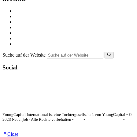
Kostenlos registrieren
Alle Jobs in Deutschland
Nebenjob suchen
Minijob suchen
Ferienjob suchen
Bewerbungstipps
NebenJob Ratgeber
Suche auf der Website
Social
YoungCapital Google score 4.6 - 18 reviews
YoungCapital International ist eine Tochtergesellschaft von YoungCapital • ©
2023 Nebenjob - Alle Rechte vorbehalten •
AGB
•
Datenschutzerklärung
•
Impressum
Close