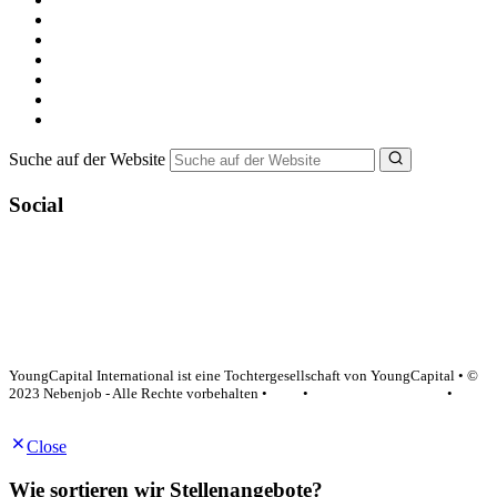
Alle Jobs in Deutschland
Nebenjob suchen
Minijob suchen
Ferienjob suchen
Bewerbungstipps
NebenJob Ratgeber
Suche auf der Website
Social
YoungCapital Google score 4.6 - 18 reviews
YoungCapital International ist eine Tochtergesellschaft von YoungCapital • ©
2023 Nebenjob - Alle Rechte vorbehalten •
AGB
•
Datenschutzerklärung
•
Impressum
Close
Wie sortieren wir Stellenangebote?