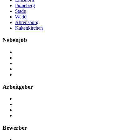
Pinneberg
Stade
Wedel
Ahrensburg
Kaltenkirchen
Nebenjob
Über Nebenjob
Arbeiten bei NebenJob
Kontakt
Partner
FAQ
Arbeitgeber
Kostenlos registrieren
Anzeige schalten
Recruiting-Prozess Tipps
FAQ für Unternehmen
Bewerber
Kostenlos registrieren