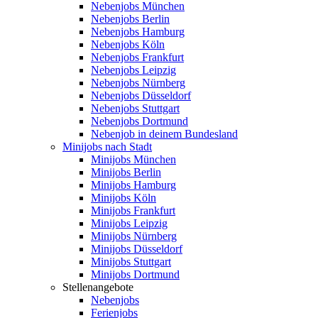
Nebenjobs München
Nebenjobs Berlin
Nebenjobs Hamburg
Nebenjobs Köln
Nebenjobs Frankfurt
Nebenjobs Leipzig
Nebenjobs Nürnberg
Nebenjobs Düsseldorf
Nebenjobs Stuttgart
Nebenjobs Dortmund
Nebenjob in deinem Bundesland
Minijobs nach Stadt
Minijobs München
Minijobs Berlin
Minijobs Hamburg
Minijobs Köln
Minijobs Frankfurt
Minijobs Leipzig
Minijobs Nürnberg
Minijobs Düsseldorf
Minijobs Stuttgart
Minijobs Dortmund
Stellenangebote
Nebenjobs
Ferienjobs