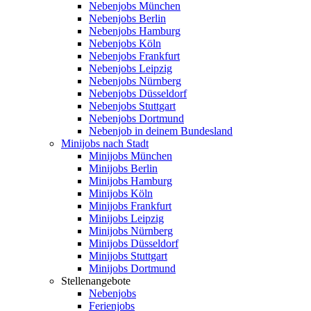
Nebenjobs München
Nebenjobs Berlin
Nebenjobs Hamburg
Nebenjobs Köln
Nebenjobs Frankfurt
Nebenjobs Leipzig
Nebenjobs Nürnberg
Nebenjobs Düsseldorf
Nebenjobs Stuttgart
Nebenjobs Dortmund
Nebenjob in deinem Bundesland
Minijobs nach Stadt
Minijobs München
Minijobs Berlin
Minijobs Hamburg
Minijobs Köln
Minijobs Frankfurt
Minijobs Leipzig
Minijobs Nürnberg
Minijobs Düsseldorf
Minijobs Stuttgart
Minijobs Dortmund
Stellenangebote
Nebenjobs
Ferienjobs