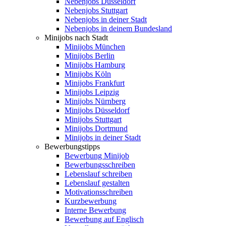
Nebenjobs Düsseldorf
Nebenjobs Stuttgart
Nebenjobs in deiner Stadt
Nebenjobs in deinem Bundesland
Minijobs nach Stadt
Minijobs München
Minijobs Berlin
Minijobs Hamburg
Minijobs Köln
Minijobs Frankfurt
Minijobs Leipzig
Minijobs Nürnberg
Minijobs Düsseldorf
Minijobs Stuttgart
Minijobs Dortmund
Minijobs in deiner Stadt
Bewerbungstipps
Bewerbung Minijob
Bewerbungsschreiben
Lebenslauf schreiben
Lebenslauf gestalten
Motivationsschreiben
Kurzbewerbung
Interne Bewerbung
Bewerbung auf Englisch