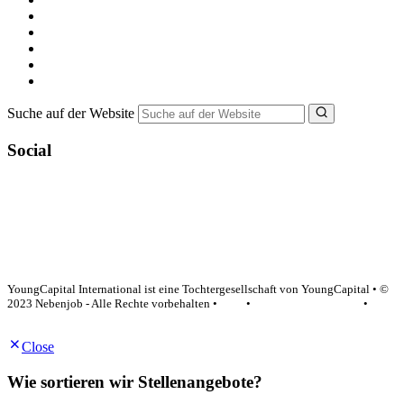
Nebenjob suchen
Minijob suchen
Ferienjob suchen
Bewerbungstipps
NebenJob Ratgeber
Suche auf der Website
Social
YoungCapital Google score 4.6 - 18 reviews
YoungCapital International ist eine Tochtergesellschaft von YoungCapital • ©
2023 Nebenjob - Alle Rechte vorbehalten •
AGB
•
Datenschutzerklärung
•
Impressum
Close
Wie sortieren wir Stellenangebote?