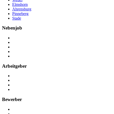
Elmshorn
Ahrensburg
Pinneberg
Stade
Nebenjob
Über Nebenjob
Arbeiten bei NebenJob
Kontakt
Partner
FAQ
Arbeitgeber
Kostenlos registrieren
Anzeige schalten
Recruiting-Prozess Tipps
FAQ für Unternehmen
Bewerber
Kostenlos registrieren
Alle Jobs in Deutschland