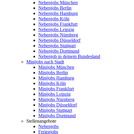
Nebenjobs München
Nebenjobs Berlin
Nebenjobs Hamburg
Nebenjobs Köln
Nebenjobs Frankfurt
Nebenjobs Leipzig
Nebenjobs Nürnberg
Nebenjobs Düsseldorf
Nebenjobs Stuttgart
Nebenjobs Dortmund
Nebenjob in deinem Bundesland
Minijobs nach Stadt
Minijobs München
Minijobs Berlin
Minijobs Hamburg
Minijobs Köln
Minijobs Frankfurt
Minijobs Leipzig
Minijobs Nürnberg
Minijobs Düsseldorf
Minijobs Stuttgart
Minijobs Dortmund
Stellenangebote
Nebenjobs
Ferienjobs