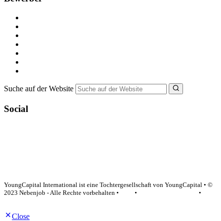
Kostenlos registrieren
Alle Jobs in Deutschland
Nebenjob suchen
Minijob suchen
Ferienjob suchen
Bewerbungstipps
NebenJob Ratgeber
Suche auf der Website
Social
YoungCapital Google score 4.6 - 18 reviews
YoungCapital International ist eine Tochtergesellschaft von YoungCapital • ©
2023 Nebenjob - Alle Rechte vorbehalten •
AGB
•
Datenschutzerklärung
•
Impressum
Close