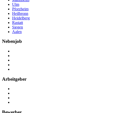
Ulm
Pforzheim
Heilbronn
Heidelberg
Rastatt
Siegen
Aalen
Nebenjob
Über Nebenjob
Arbeiten bei NebenJob
Kontakt
Partner
FAQ
Arbeitgeber
Kostenlos registrieren
Anzeige schalten
Recruiting-Prozess Tipps
FAQ für Unternehmen
Bewerber