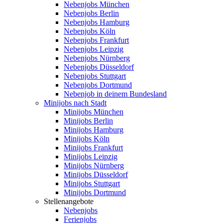
Nebenjobs München
Nebenjobs Berlin
Nebenjobs Hamburg
Nebenjobs Köln
Nebenjobs Frankfurt
Nebenjobs Leipzig
Nebenjobs Nürnberg
Nebenjobs Düsseldorf
Nebenjobs Stuttgart
Nebenjobs Dortmund
Nebenjob in deinem Bundesland
Minijobs nach Stadt
Minijobs München
Minijobs Berlin
Minijobs Hamburg
Minijobs Köln
Minijobs Frankfurt
Minijobs Leipzig
Minijobs Nürnberg
Minijobs Düsseldorf
Minijobs Stuttgart
Minijobs Dortmund
Stellenangebote
Nebenjobs
Ferienjobs