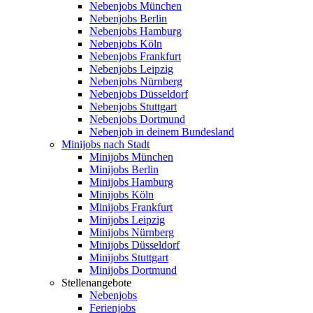
Nebenjobs München
Nebenjobs Berlin
Nebenjobs Hamburg
Nebenjobs Köln
Nebenjobs Frankfurt
Nebenjobs Leipzig
Nebenjobs Nürnberg
Nebenjobs Düsseldorf
Nebenjobs Stuttgart
Nebenjobs Dortmund
Nebenjob in deinem Bundesland
Minijobs nach Stadt
Minijobs München
Minijobs Berlin
Minijobs Hamburg
Minijobs Köln
Minijobs Frankfurt
Minijobs Leipzig
Minijobs Nürnberg
Minijobs Düsseldorf
Minijobs Stuttgart
Minijobs Dortmund
Stellenangebote
Nebenjobs
Ferienjobs