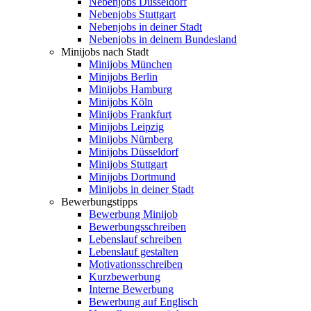
Nebenjobs Düsseldorf
Nebenjobs Stuttgart
Nebenjobs in deiner Stadt
Nebenjobs in deinem Bundesland
Minijobs nach Stadt
Minijobs München
Minijobs Berlin
Minijobs Hamburg
Minijobs Köln
Minijobs Frankfurt
Minijobs Leipzig
Minijobs Nürnberg
Minijobs Düsseldorf
Minijobs Stuttgart
Minijobs Dortmund
Minijobs in deiner Stadt
Bewerbungstipps
Bewerbung Minijob
Bewerbungsschreiben
Lebenslauf schreiben
Lebenslauf gestalten
Motivationsschreiben
Kurzbewerbung
Interne Bewerbung
Bewerbung auf Englisch